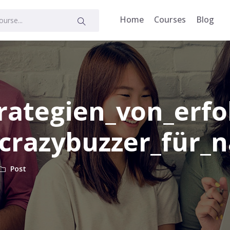
Home
Courses
Blog
trategien_von_erf
crazybuzzer_für_n
Post