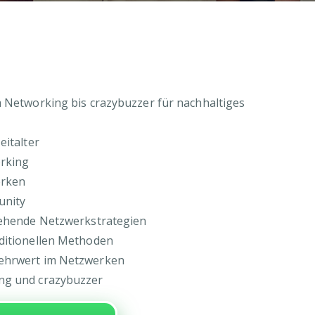
m Networking bis crazybuzzer für nachhaltiges
eitalter
orking
erken
unity
tehende Netzwerkstrategien
ditionellen Methoden
Mehrwert im Netzwerken
ng und crazybuzzer