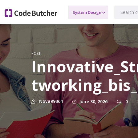
POST
Innovative_S
tworking_bis_
Nova99364
June 30, 2026
0