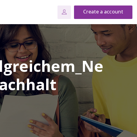
Create a account
olgreichem_Ne
achhalt