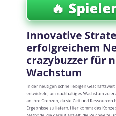
🔥 Spielen
Innovative Strat
erfolgreichem Ne
crazybuzzer für 
Wachstum
In der heutigen schnelllebigen Geschäftswelt 
entwickeln, um nachhaltiges Wachstum zu erz
an ihre Grenzen, da sie Zeit und Ressource
Ergebnisse zu liefern. Hier kommt das Konze
Methode, die darauf abzielt, die Reichweite 