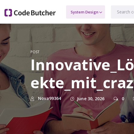
POST
Innovative_L
ekte_mit_cra
Nova99364
June 30, 2026
0