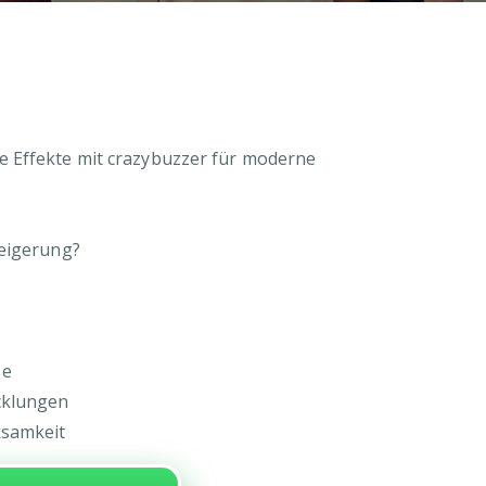
 Effekte mit crazybuzzer für moderne
teigerung?
ze
cklungen
ksamkeit