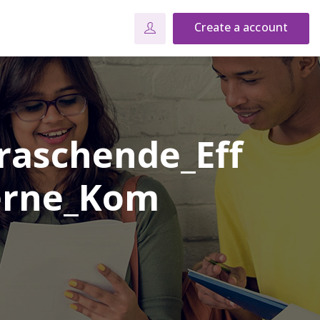
Create a account
raschende_Eff
erne_Kom