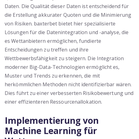
Daten. Die Qualität dieser Daten ist entscheidend für
die Erstellung akkurater Quoten und die Minimierung
von Risiken. baxterbet bietet hier spezialisierte
Lösungen für die Datenintegration und -analyse, die
es Wettanbietern ermöglichen, fundierte
Entscheidungen zu treffen und ihre
Wettbewerbsfähigkeit zu steigern. Die Integration
moderner Big-Data-Technologien ermöglicht es,
Muster und Trends zu erkennen, die mit
herkömmlichen Methoden nicht identifizierbar wären.
Dies führt zu einer verbesserten Risikobewertung und
einer effizienteren Ressourcenallokation.
Implementierung von
Machine Learning für