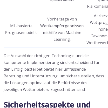
Risikoman
Verbes
Vorhersage von
Wettprog
ML-basierte
Wettkampfergebnissen
höhe
Prognosemodelle
mithilfe von Machine
Gewinnm
Learning.
Wettbewerb
Die Auswahl der richtigen Technologie und die
kompetente Implementierung sind entscheidend für
den Erfolg. baxterbet bietet hier umfassende
Beratung und Unterstützung, um sicherzustellen, dass
die Lösungen optimal auf die Bedürfnisse des
jeweiligen Wettanbieters zugeschnitten sind.
Sicherheitsaspekte und