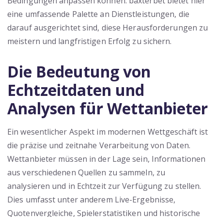
Bedingungen anpassen können. baxterbet bietet hier
eine umfassende Palette an Dienstleistungen, die
darauf ausgerichtet sind, diese Herausforderungen zu
meistern und langfristigen Erfolg zu sichern.
Die Bedeutung von
Echtzeitdaten und
Analysen für Wettanbieter
Ein wesentlicher Aspekt im modernen Wettgeschäft ist
die präzise und zeitnahe Verarbeitung von Daten.
Wettanbieter müssen in der Lage sein, Informationen
aus verschiedenen Quellen zu sammeln, zu
analysieren und in Echtzeit zur Verfügung zu stellen.
Dies umfasst unter anderem Live-Ergebnisse,
Quotenvergleiche, Spielerstatistiken und historische