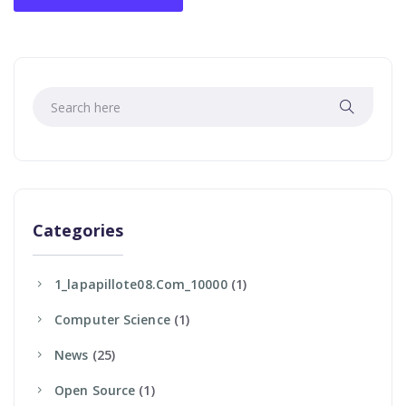
Categories
1_lapapillote08.com_10000
(1)
Computer Science
(1)
News
(25)
Open Source
(1)