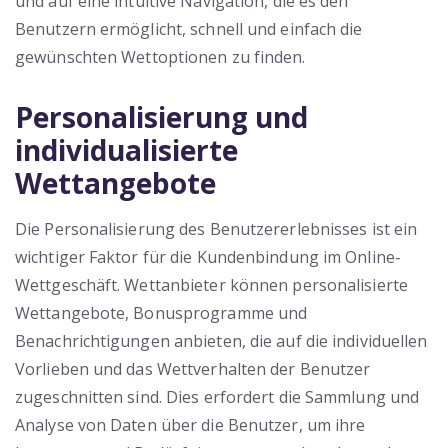
und auf eine intuitive Navigation, die es den
Benutzern ermöglicht, schnell und einfach die
gewünschten Wettoptionen zu finden.
Personalisierung und
individualisierte
Wettangebote
Die Personalisierung des Benutzererlebnisses ist ein
wichtiger Faktor für die Kundenbindung im Online-
Wettgeschäft. Wettanbieter können personalisierte
Wettangebote, Bonusprogramme und
Benachrichtigungen anbieten, die auf die individuellen
Vorlieben und das Wettverhalten der Benutzer
zugeschnitten sind. Dies erfordert die Sammlung und
Analyse von Daten über die Benutzer, um ihre