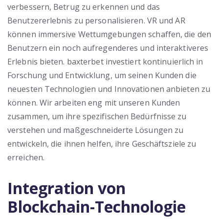
verbessern, Betrug zu erkennen und das
Benutzererlebnis zu personalisieren. VR und AR
können immersive Wettumgebungen schaffen, die den
Benutzern ein noch aufregenderes und interaktiveres
Erlebnis bieten. baxterbet investiert kontinuierlich in
Forschung und Entwicklung, um seinen Kunden die
neuesten Technologien und Innovationen anbieten zu
können. Wir arbeiten eng mit unseren Kunden
zusammen, um ihre spezifischen Bedürfnisse zu
verstehen und maßgeschneiderte Lösungen zu
entwickeln, die ihnen helfen, ihre Geschäftsziele zu
erreichen.
Integration von
Blockchain-Technologie