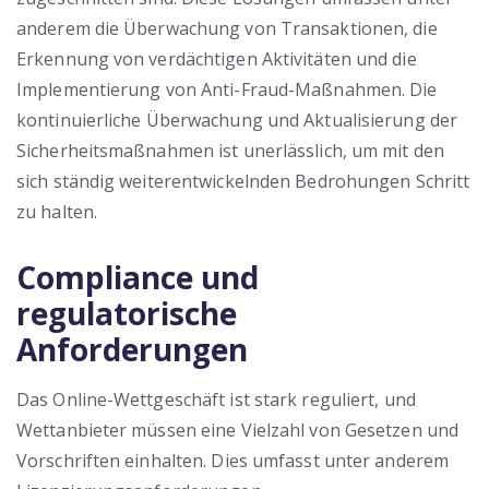
anderem die Überwachung von Transaktionen, die
Erkennung von verdächtigen Aktivitäten und die
Implementierung von Anti-Fraud-Maßnahmen. Die
kontinuierliche Überwachung und Aktualisierung der
Sicherheitsmaßnahmen ist unerlässlich, um mit den
sich ständig weiterentwickelnden Bedrohungen Schritt
zu halten.
Compliance und
regulatorische
Anforderungen
Das Online-Wettgeschäft ist stark reguliert, und
Wettanbieter müssen eine Vielzahl von Gesetzen und
Vorschriften einhalten. Dies umfasst unter anderem