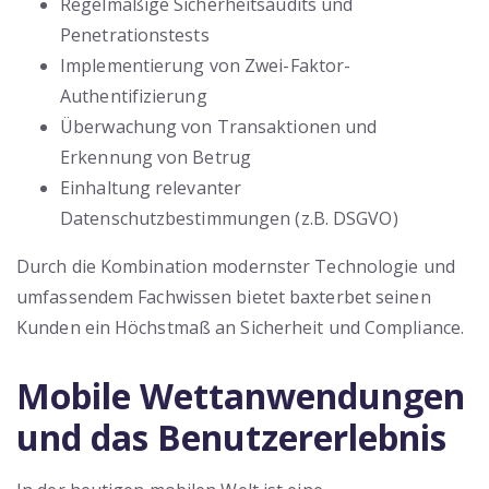
Regelmäßige Sicherheitsaudits und
Penetrationstests
Implementierung von Zwei-Faktor-
Authentifizierung
Überwachung von Transaktionen und
Erkennung von Betrug
Einhaltung relevanter
Datenschutzbestimmungen (z.B. DSGVO)
Durch die Kombination modernster Technologie und
umfassendem Fachwissen bietet baxterbet seinen
Kunden ein Höchstmaß an Sicherheit und Compliance.
Mobile Wettanwendungen
und das Benutzererlebnis