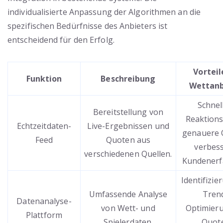
individualisierte Anpassung der Algorithmen an die
spezifischen Bedürfnisse des Anbieters ist
entscheidend für den Erfolg.
Vorteil
Funktion
Beschreibung
Wettanb
Schnel
Bereitstellung von
Reaktions
Echtzeitdaten-
Live-Ergebnissen und
genauere 
Feed
Quoten aus
verbes
verschiedenen Quellen.
Kundenerf
Identifizie
Umfassende Analyse
Tren
Datenanalyse-
von Wett- und
Optimier
Plattform
Spielerdaten.
Quot