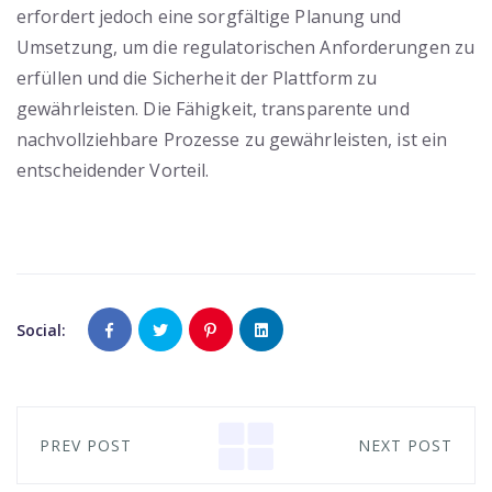
erfordert jedoch eine sorgfältige Planung und
Umsetzung, um die regulatorischen Anforderungen zu
erfüllen und die Sicherheit der Plattform zu
gewährleisten. Die Fähigkeit, transparente und
nachvollziehbare Prozesse zu gewährleisten, ist ein
entscheidender Vorteil.
Social:
PREV POST
NEXT POST