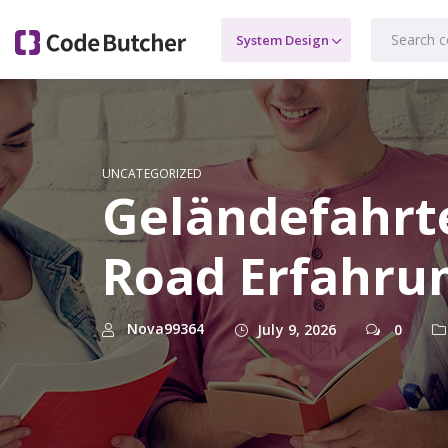
UNCATEGORIZED
Geländefahrte
Road Erfahru
Nova99364
July 9, 2026
0