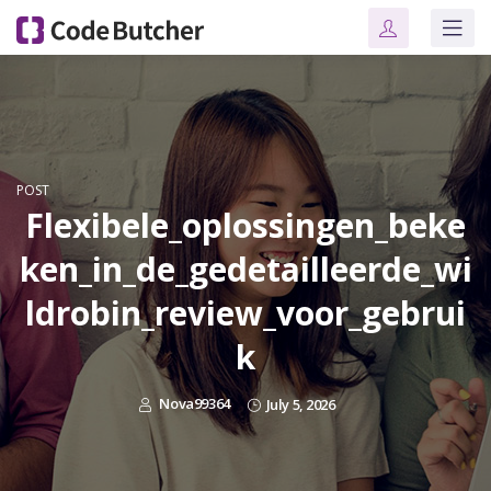
POST
Flexibele_oplossingen_beke
ken_in_de_gedetailleerde_wi
ldrobin_review_voor_gebrui
k
Nova99364
July 5, 2026