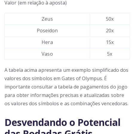
Valor (em relação à aposta)
Zeus
50x
Poseidon
20x
Hera
15x
Vaso
5x
A tabela acima apresenta um exemplo simplificado dos
valores dos símbolos em Gates of Olympus. É
importante consultar a tabela de pagamentos do jogo
para obter informações precisas e atualizadas sobre
os valores dos símbolos e as combinações vencedoras.
Desvendando o Potencial
das Rodadas Grátis