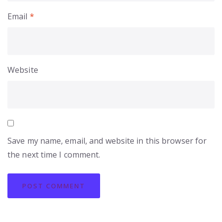
Email
*
Website
Save my name, email, and website in this browser for
the next time I comment.