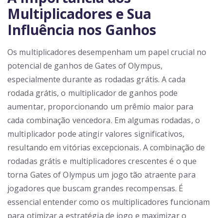
Multiplicadores e Sua
Influência nos Ganhos
Os multiplicadores desempenham um papel crucial no
potencial de ganhos de Gates of Olympus,
especialmente durante as rodadas grátis. A cada
rodada grátis, o multiplicador de ganhos pode
aumentar, proporcionando um prêmio maior para
cada combinação vencedora. Em algumas rodadas, o
multiplicador pode atingir valores significativos,
resultando em vitórias excepcionais. A combinação de
rodadas grátis e multiplicadores crescentes é o que
torna Gates of Olympus um jogo tão atraente para
jogadores que buscam grandes recompensas. É
essencial entender como os multiplicadores funcionam
para otimizar a estratégia de jogo e maximizar o