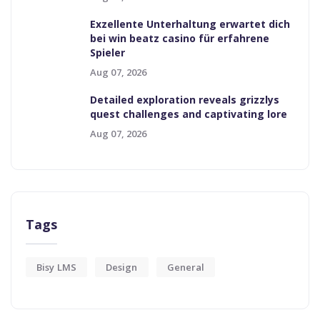
Exzellente Unterhaltung erwartet dich
bei win beatz casino für erfahrene
Spieler
Aug 07, 2026
Detailed exploration reveals grizzlys
quest challenges and captivating lore
Aug 07, 2026
Tags
Bisy LMS
Design
General