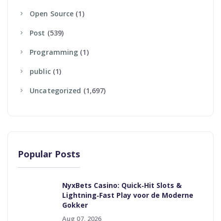
Open Source
(1)
Post
(539)
Programming
(1)
Public
(1)
Uncategorized
(1,697)
Popular Posts
NyxBets Casino: Quick‑Hit Slots &
Lightning‑Fast Play voor de Moderne
Gokker
Aug 07, 2026