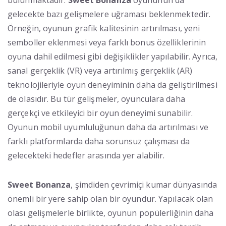
bulunmaktadır.
Sweet Bonanza
oyununun da
gelecekte bazı gelişmelere uğraması beklenmektedir.
Örneğin, oyunun grafik kalitesinin artırılması, yeni
semboller eklenmesi veya farklı bonus özelliklerinin
oyuna dahil edilmesi gibi değişiklikler yapılabilir. Ayrıca,
sanal gerçeklik (VR) veya artırılmış gerçeklik (AR)
teknolojileriyle oyun deneyiminin daha da geliştirilmesi
de olasıdır. Bu tür gelişmeler, oyunculara daha
gerçekçi ve etkileyici bir oyun deneyimi sunabilir.
Oyunun mobil uyumluluğunun daha da artırılması ve
farklı platformlarda daha sorunsuz çalışması da
gelecekteki hedefler arasında yer alabilir.
Sweet Bonanza
, şimdiden çevrimiçi kumar dünyasında
önemli bir yere sahip olan bir oyundur. Yapılacak olan
olası gelişmelerle birlikte, oyunun popülerliğinin daha