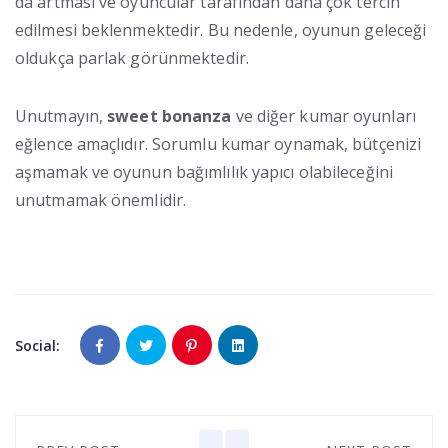
da artması ve oyuncular tarafından daha çok tercih
edilmesi beklenmektedir. Bu nedenle, oyunun geleceği
oldukça parlak görünmektedir.
Unutmayın,
sweet bonanza
ve diğer kumar oyunları
eğlence amaçlıdır. Sorumlu kumar oynamak, bütçenizi
aşmamak ve oyunun bağımlılık yapıcı olabileceğini
unutmamak önemlidir.
Social: