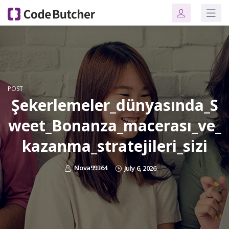
POST
Şekerlemeler_dünyasında_S
weet_Bonanza_macerası_ve_
kazanma_stratejileri_sizi
Nova99364
July 6, 2026