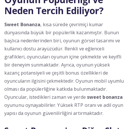
Neden Tercih Ediliyor?
Sweet Bonanza
, kısa sürede çevrimiçi kumar
dünyasında büyük bir popülerlik kazanmıştır. Bunun
başlıca nedenlerinden biri, oyunun görsel tasarımı ve
kullanıcı dostu arayüzüdür. Renkli ve eğlenceli
grafikleri, oyuncuları oyunun içine çekmekte ve keyifli
bir deneyim sunmaktadır. Ayrıca, oyunun yüksek
kazanç potansiyeli ve çeşitli bonus özellikleri de
oyuncuların ilgisini çekmektedir. Oyunun mobil uyumlu
olması da popülerliğine katkıda bulunmaktadır.
Oyuncular, istedikleri zaman ve yerde
sweet bonanza
oyununu oynayabilirler. Yüksek RTP oranı ve adil oyun
yapısı da oyunun güvenilirliğini artırmaktadır.