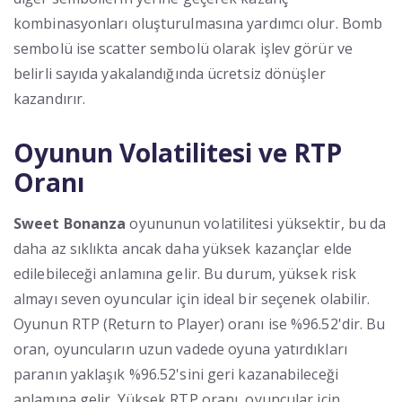
kombinasyonları oluşturulmasına yardımcı olur. Bomb
sembolü ise scatter sembolü olarak işlev görür ve
belirli sayıda yakalandığında ücretsiz dönüşler
kazandırır.
Oyunun Volatilitesi ve RTP
Oranı
Sweet Bonanza
oyununun volatilitesi yüksektir, bu da
daha az sıklıkta ancak daha yüksek kazançlar elde
edilebileceği anlamına gelir. Bu durum, yüksek risk
almayı seven oyuncular için ideal bir seçenek olabilir.
Oyunun RTP (Return to Player) oranı ise %96.52'dir. Bu
oran, oyuncuların uzun vadede oyuna yatırdıkları
paranın yaklaşık %96.52'sini geri kazanabileceği
anlamına gelir. Yüksek RTP oranı, oyuncular için