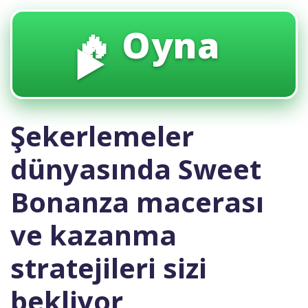
🔥 Oyna
▶️
Şekerlemeler
dünyasında Sweet
Bonanza macerası
ve kazanma
stratejileri sizi
bekliyor