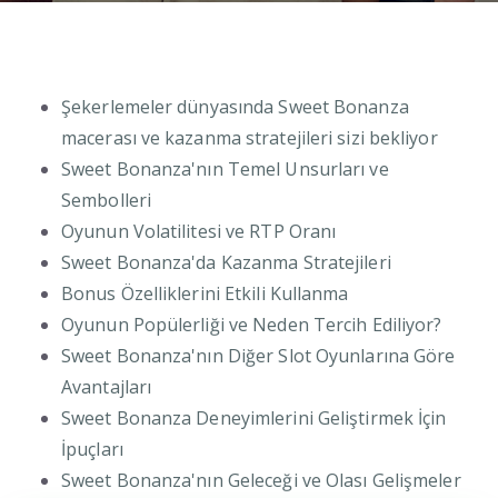
Şekerlemeler dünyasında Sweet Bonanza
macerası ve kazanma stratejileri sizi bekliyor
Sweet Bonanza'nın Temel Unsurları ve
Sembolleri
Oyunun Volatilitesi ve RTP Oranı
Sweet Bonanza'da Kazanma Stratejileri
Bonus Özelliklerini Etkili Kullanma
Oyunun Popülerliği ve Neden Tercih Ediliyor?
Sweet Bonanza'nın Diğer Slot Oyunlarına Göre
Avantajları
Sweet Bonanza Deneyimlerini Geliştirmek İçin
İpuçları
Sweet Bonanza'nın Geleceği ve Olası Gelişmeler