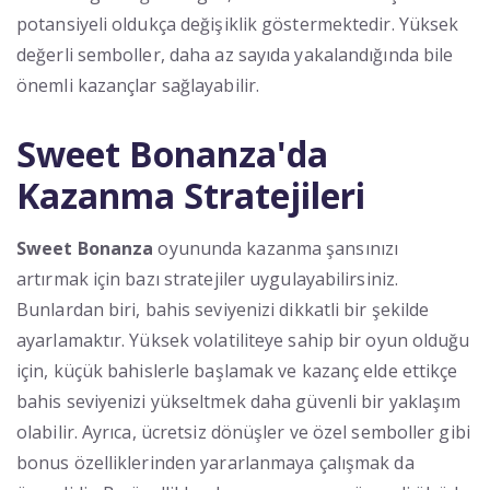
potansiyeli oldukça değişiklik göstermektedir. Yüksek
değerli semboller, daha az sayıda yakalandığında bile
önemli kazançlar sağlayabilir.
Sweet Bonanza'da
Kazanma Stratejileri
Sweet Bonanza
oyununda kazanma şansınızı
artırmak için bazı stratejiler uygulayabilirsiniz.
Bunlardan biri, bahis seviyenizi dikkatli bir şekilde
ayarlamaktır. Yüksek volatiliteye sahip bir oyun olduğu
için, küçük bahislerle başlamak ve kazanç elde ettikçe
bahis seviyenizi yükseltmek daha güvenli bir yaklaşım
olabilir. Ayrıca, ücretsiz dönüşler ve özel semboller gibi
bonus özelliklerinden yararlanmaya çalışmak da