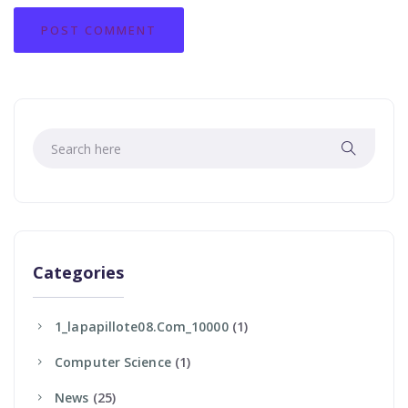
Categories
1_lapapillote08.com_10000
(1)
Computer Science
(1)
News
(25)