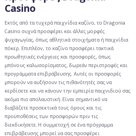
Casino
Εκτός από τα τυχερά παιχνίδια καζίνο, το Dragonia
Casino συχνά προσφέρει και άλλες μορφές
ψυχαγωγίας, όπως αθλητικά στοιχήματα ή παιχνίδια
πόκερ. Επιπλέον, το καζίνο προσφέρει τακτικά
προωθητικές ενέργειες και προσφορές, όπως
μπόνους καλωσορίσματος, δωρεάν περιστροφές και
προγράμματα επιβράβευσης. Αυτές οι προσφορές
μπορούν να αυξήσουν τις πιθανότητές σας να
κερδίσετε και να κάνουν την εμπειρία παιχνιδιού σας
ακόμα πιο απολαυστική. Είναι σημαντικό να
διαβάζετε προσεκτικά τους όρους και τις
προϋποθέσεις των προσφορών πριν τις
διεκδικήσετε. Η συμμετοχή σε ένα πρόγραμμα
επιβράβευσης μπορεί να σας προσφέρει