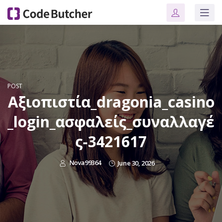
POST
Αξιοπιστία_dragonia_casino
_login_ασφαλείς_συναλλαγέ
ς-3421617
Nova99364
June 30, 2026