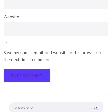
Website
Save my name, email, and website in this browser for
the next time I comment.