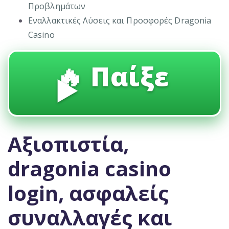
Προβλημάτων
Εναλλακτικές Λύσεις και Προσφορές Dragonia
Casino
🔥 Παίξε
▶️
Αξιοπιστία,
dragonia casino
login, ασφαλείς
συναλλαγές και