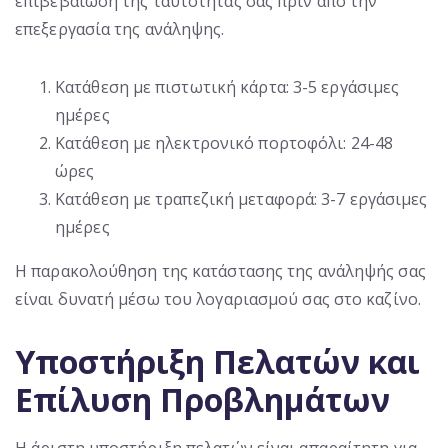
επιβεβαίωση της ταυτότητάς σας πριν από την
επεξεργασία της ανάληψης.
Κατάθεση με πιστωτική κάρτα: 3-5 εργάσιμες
ημέρες
Κατάθεση με ηλεκτρονικό πορτοφόλι: 24-48
ώρες
Κατάθεση με τραπεζική μεταφορά: 3-7 εργάσιμες
ημέρες
Η παρακολούθηση της κατάστασης της ανάληψής σας
είναι δυνατή μέσω του λογαριασμού σας στο καζίνο.
Υποστήριξη Πελατών και
Επίλυση Προβλημάτων