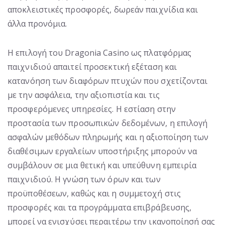
αποκλειστικές προσφορές, δωρεάν παιχνίδια και
άλλα προνόμια.
Η επιλογή του Dragonia Casino ως πλατφόρμας
παιχνιδιού απαιτεί προσεκτική εξέταση και
κατανόηση των διαφόρων πτυχών που σχετίζονται
με την ασφάλεια, την αξιοπιστία και τις
προσφερόμενες υπηρεσίες. Η εστίαση στην
προστασία των προσωπικών δεδομένων, η επιλογή
ασφαλών μεθόδων πληρωμής και η αξιοποίηση των
διαθέσιμων εργαλείων υποστήριξης μπορούν να
συμβάλουν σε μια θετική και υπεύθυνη εμπειρία
παιχνιδιού. Η γνώση των όρων και των
προϋποθέσεων, καθώς και η συμμετοχή στις
προσφορές και τα προγράμματα επιβράβευσης,
μπορεί να ενισχύσει περαιτέρω την ικανοποίησή σας