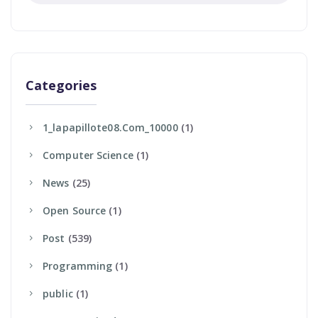
Categories
1_lapapillote08.com_10000
(1)
Computer Science
(1)
News
(25)
Open Source
(1)
Post
(539)
Programming
(1)
Public
(1)