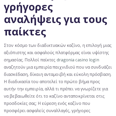
γρήγορες
αναλήψεις για τους
παίκτες
Στον κόσμο των διαδικτυακών καζίνο, η επιλογή μιας
αξιόπιστης και ασφαλούς πλατφόρμας είναι υψίστης
σημασίας. Πολλοί παίκτες
dragonia casino login
αναζητούν μια εμπειρία παιχνιδιού που να συνδυάζει
διασκέδαση, δίκαιη ανταμοιβή και εύκολη πρόσβαση.
Η διαδικασία του αποτελεί το πρώτο βήμα προς
αυτήν την εμπειρία, αλλά τι πρέπει να γνωρίζετε για
να βεβαιωθείτε ότι το καζίνο ανταποκρίνεται στις
προσδοκίες σας; Η εύρεση ενός καζίνο που
προσφέρει ασφαλείς συναλλαγές, γρήγορες