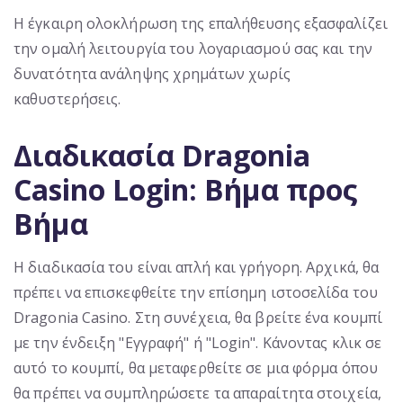
Η έγκαιρη ολοκλήρωση της επαλήθευσης εξασφαλίζει
την ομαλή λειτουργία του λογαριασμού σας και την
δυνατότητα ανάληψης χρημάτων χωρίς
καθυστερήσεις.
Διαδικασία Dragonia
Casino Login: Βήμα προς
Βήμα
Η διαδικασία του είναι απλή και γρήγορη. Αρχικά, θα
πρέπει να επισκεφθείτε την επίσημη ιστοσελίδα του
Dragonia Casino. Στη συνέχεια, θα βρείτε ένα κουμπί
με την ένδειξη "Εγγραφή" ή "Login". Κάνοντας κλικ σε
αυτό το κουμπί, θα μεταφερθείτε σε μια φόρμα όπου
θα πρέπει να συμπληρώσετε τα απαραίτητα στοιχεία,