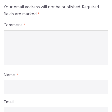
Your email address will not be published.
Required
fields are marked
*
Comment
*
Name
*
Email
*