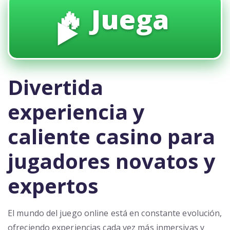
🔥 Juega
▶️
Divertida
experiencia y
caliente casino para
jugadores novatos y
expertos
El mundo del juego online está en constante evolución,
ofreciendo experiencias cada vez más inmersivas y