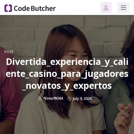
POST
Divertida_experiencia_y_cali
ente_casino_para_jugadores
_novatos_y_expertos
Nova99364
July 9, 2026