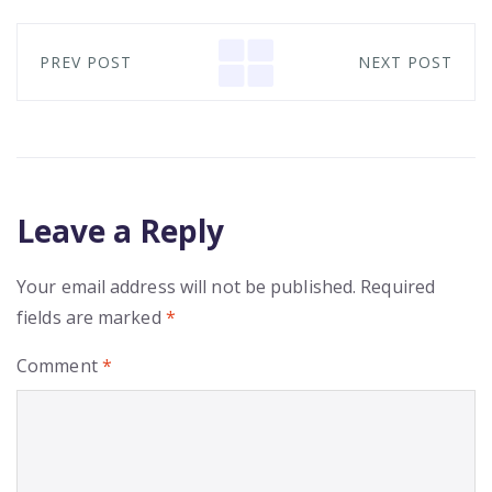
PREV POST
NEXT POST
Leave a Reply
Your email address will not be published.
Required
fields are marked
*
Comment
*