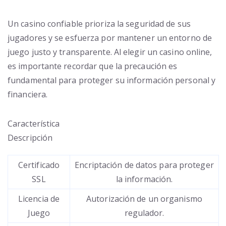
Un casino confiable prioriza la seguridad de sus
jugadores y se esfuerza por mantener un entorno de
juego justo y transparente. Al elegir un casino online,
es importante recordar que la precaución es
fundamental para proteger su información personal y
financiera.
Característica
Descripción
Certificado
Encriptación de datos para proteger
SSL
la información.
Licencia de
Autorización de un organismo
Juego
regulador.