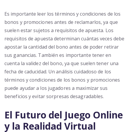
Es importante leer los términos y condiciones de los
bonos y promociones antes de reclamarlos, ya que
suelen estar sujetos a requisitos de apuesta. Los
requisitos de apuesta determinan cuántas veces debe
apostar la cantidad del bono antes de poder retirar
sus ganancias. También es importante tener en
cuenta la validez del bono, ya que suelen tener una
fecha de caducidad. Un análisis cuidadoso de los
términos y condiciones de los bonos y promociones
puede ayudar a los jugadores a maximizar sus
beneficios y evitar sorpresas desagradables.
El Futuro del Juego Online
y la Realidad Virtual