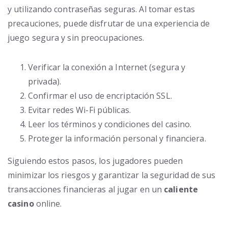
y utilizando contraseñas seguras. Al tomar estas
precauciones, puede disfrutar de una experiencia de
juego segura y sin preocupaciones.
Verificar la conexión a Internet (segura y
privada).
Confirmar el uso de encriptación SSL.
Evitar redes Wi-Fi públicas.
Leer los términos y condiciones del casino.
Proteger la información personal y financiera.
Siguiendo estos pasos, los jugadores pueden
minimizar los riesgos y garantizar la seguridad de sus
transacciones financieras al jugar en un
caliente
casino
online.