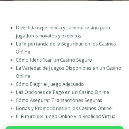
Divertida experiencia y caliente casino para
jugadores novatos y expertos
La Importancia de la Seguridad en los Casinos
Online
Cómo Identificar un Casino Seguro
La Variedad de Juegos Disponibles en un Casino
Online
Cómo Elegir el Juego Adecuado
Las Opciones de Pago en un Casino Online
Cómo Asegurar Transacciones Seguras
Bonos y Promociones en los Casinos Online
El Futuro del Juego Online y la Realidad Virtual