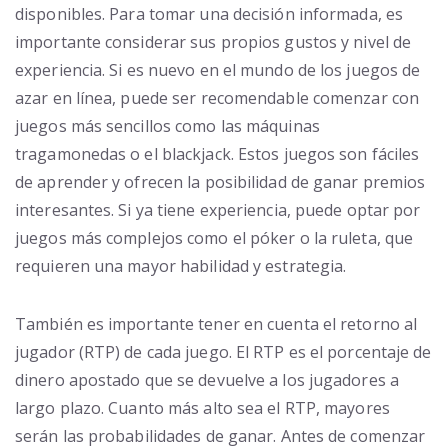
disponibles. Para tomar una decisión informada, es
importante considerar sus propios gustos y nivel de
experiencia. Si es nuevo en el mundo de los juegos de
azar en línea, puede ser recomendable comenzar con
juegos más sencillos como las máquinas
tragamonedas o el blackjack. Estos juegos son fáciles
de aprender y ofrecen la posibilidad de ganar premios
interesantes. Si ya tiene experiencia, puede optar por
juegos más complejos como el póker o la ruleta, que
requieren una mayor habilidad y estrategia.
También es importante tener en cuenta el retorno al
jugador (RTP) de cada juego. El RTP es el porcentaje de
dinero apostado que se devuelve a los jugadores a
largo plazo. Cuanto más alto sea el RTP, mayores
serán las probabilidades de ganar. Antes de comenzar