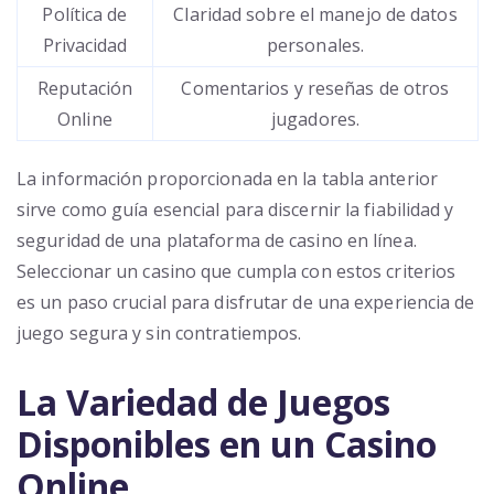
Política de
Claridad sobre el manejo de datos
Privacidad
personales.
Reputación
Comentarios y reseñas de otros
Online
jugadores.
La información proporcionada en la tabla anterior
sirve como guía esencial para discernir la fiabilidad y
seguridad de una plataforma de casino en línea.
Seleccionar un casino que cumpla con estos criterios
es un paso crucial para disfrutar de una experiencia de
juego segura y sin contratiempos.
La Variedad de Juegos
Disponibles en un Casino
Online