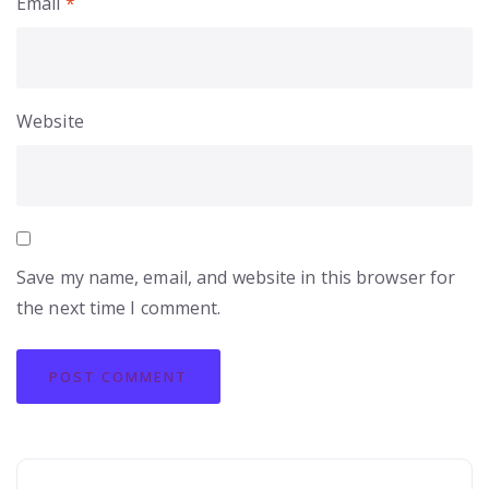
Email
*
Website
Save my name, email, and website in this browser for
the next time I comment.