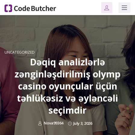
UNCATEGORIZED
Dəqiq analizlərlə
zənginləşdirilmiş olymp
casino oyunçular üçün
təhlükəsiz və əyləncəli
seçimdir
Nova99364
July 3, 2026