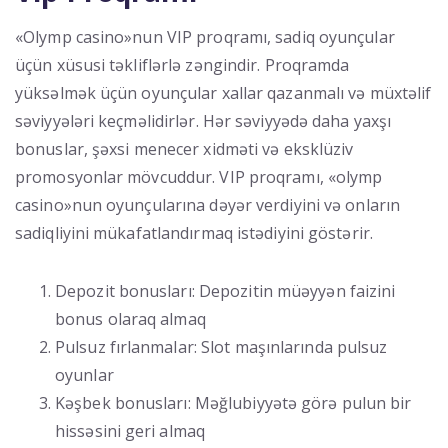
«Olymp casino»nun VIP proqramı, sadiq oyunçular
üçün xüsusi təkliflərlə zəngindir. Proqramda
yüksəlmək üçün oyunçular xallar qazanmalı və müxtəlif
səviyyələri keçməlidirlər. Hər səviyyədə daha yaxşı
bonuslar, şəxsi menecer xidməti və eksklüziv
promosyonlar mövcuddur. VIP proqramı, «olymp
casino»nun oyunçularına dəyər verdiyini və onların
sadiqliyini mükafatlandırmaq istədiyini göstərir.
Depozit bonusları: Depozitin müəyyən faizini
bonus olaraq almaq
Pulsuz fırlanmalar: Slot maşınlarında pulsuz
oyunlar
Kəşbek bonusları: Məğlubiyyətə görə pulun bir
hissəsini geri almaq