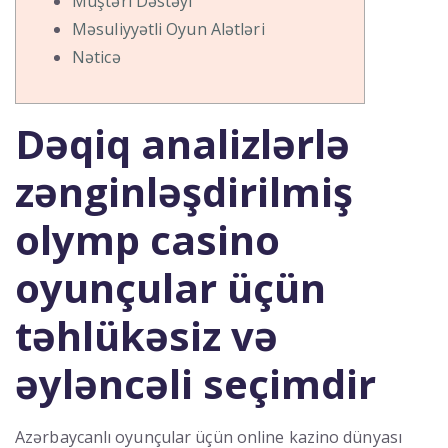
Müştəri Dəstəyi
Məsuliyyətli Oyun Alətləri
Nəticə
Dəqiq analizlərlə
zənginləşdirilmiş
olymp casino
oyunçular üçün
təhlükəsiz və
əyləncəli seçimdir
Azərbaycanlı oyunçular üçün online kazino dünyası