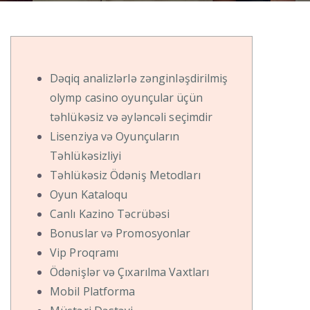
Dəqiq analizlərlə zənginləşdirilmiş
olymp casino oyunçular üçün
təhlükəsiz və əyləncəli seçimdir
Lisenziya və Oyunçuların
Təhlükəsizliyi
Təhlükəsiz Ödəniş Metodları
Oyun Kataloqu
Canlı Kazino Təcrübəsi
Bonuslar və Promosyonlar
Vip Proqramı
Ödənişlər və Çıxarılma Vaxtları
Mobil Platforma