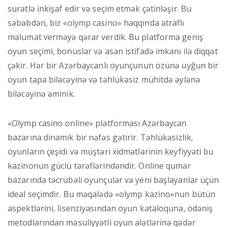
sürətlə inkişaf edir və seçim etmək çətinləşir. Bu
səbəbdən, biz «
olymp casino
» haqqında ətraflı
məlumat verməyə qərar verdik. Bu platforma geniş
oyun seçimi, bonuslar və asan istifadə imkanı ilə diqqət
çəkir. Hər bir Azərbaycanlı oyunçunun özünə uyğun bir
oyun tapa biləcəyinə və təhlükəsiz mühitdə əylənə
biləcəyinə əminik.
«Olymp casino online» platforması Azərbaycan
bazarına dinamik bir nəfəs gətirir. Təhlükəsizlik,
oyunların çeşidi və müştəri xidmətlərinin keyfiyyəti bu
kazinonun güclü tərəflərindəndir. Online qumar
bazarında təcrübəli oyunçular və yeni başlayanlar üçün
ideal seçimdir. Bu məqalədə «olymp kazino»nun bütün
aspektlərini, lisenziyasından oyun kataloquna, ödəniş
metodlarından məsuliyyətli oyun alətlərinə qədər