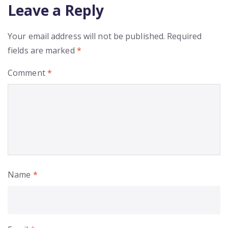
Leave a Reply
Your email address will not be published.
Required
fields are marked
*
Comment
*
Name
*