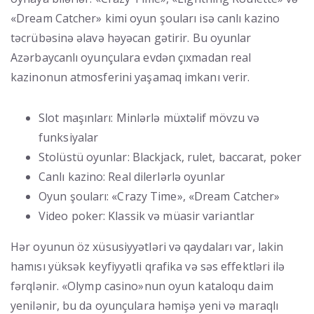
«Dream Catcher» kimi oyun şouları isə canlı kazino
təcrübəsinə əlavə həyəcan gətirir. Bu oyunlar
Azərbaycanlı oyunçulara evdən çıxmadan real
kazinonun atmosferini yaşamaq imkanı verir.
Slot maşınları: Minlərlə müxtəlif mövzu və
funksiyalar
Stolüstü oyunlar: Blackjack, rulet, baccarat, poker
Canlı kazino: Real dilerlərlə oyunlar
Oyun şouları: «Crazy Time», «Dream Catcher»
Video poker: Klassik və müasir variantlar
Hər oyunun öz xüsusiyyətləri və qaydaları var, lakin
hamısı yüksək keyfiyyətli qrafika və səs effektləri ilə
fərqlənir. «Olymp casino»nun oyun kataloqu daim
yenilənir, bu da oyunçulara həmişə yeni və maraqlı