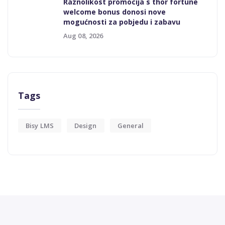
Raznolikost promocija s thor fortune
welcome bonus donosi nove
mogućnosti za pobjedu i zabavu
Aug 08, 2026
Tags
Bisy LMS
Design
General