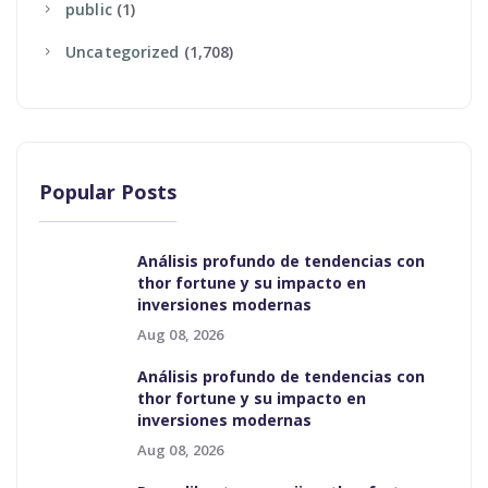
Public
(1)
Uncategorized
(1,708)
Popular Posts
Análisis profundo de tendencias con
thor fortune y su impacto en
inversiones modernas
Aug 08, 2026
Análisis profundo de tendencias con
thor fortune y su impacto en
inversiones modernas
Aug 08, 2026