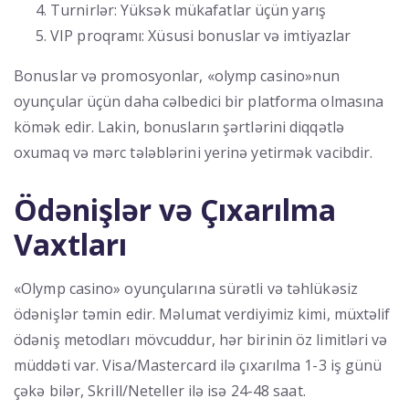
Turnirlər: Yüksək mükafatlar üçün yarış
VIP proqramı: Xüsusi bonuslar və imtiyazlar
Bonuslar və promosyonlar, «olymp casino»nun
oyunçular üçün daha cəlbedici bir platforma olmasına
kömək edir. Lakin, bonusların şərtlərini diqqətlə
oxumaq və mərc tələblərini yerinə yetirmək vacibdir.
Ödənişlər və Çıxarılma
Vaxtları
«Olymp casino» oyunçularına sürətli və təhlükəsiz
ödənişlər təmin edir. Məlumat verdiyimiz kimi, müxtəlif
ödəniş metodları mövcuddur, hər birinin öz limitləri və
müddəti var. Visa/Mastercard ilə çıxarılma 1-3 iş günü
çəkə bilər, Skrill/Neteller ilə isə 24-48 saat.