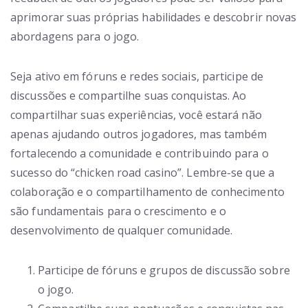
aprimorar suas próprias habilidades e descobrir novas
abordagens para o jogo.
Seja ativo em fóruns e redes sociais, participe de
discussões e compartilhe suas conquistas. Ao
compartilhar suas experiências, você estará não
apenas ajudando outros jogadores, mas também
fortalecendo a comunidade e contribuindo para o
sucesso do “chicken road casino”. Lembre-se que a
colaboração e o compartilhamento de conhecimento
são fundamentais para o crescimento e o
desenvolvimento de qualquer comunidade.
Participe de fóruns e grupos de discussão sobre
o jogo.