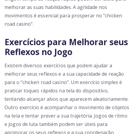
melhorar as suas habilidades. A agilidade nos
movimentos é essencial para prosperar no “chicken
road casino”.
Exercícios para Melhorar seus
Reflexos no Jogo
Existem diversos exercícios que podem ajudar a
melhorar seus reflexos e a sua capacidade de reação
para o “chicken road casino”. Um exercício simples é
praticar toques rápidos na tela do dispositivo,
tentando alcançar alvos que aparecem aleatoriamente.
Outro exercício é acompanhar o movimento de objetos
na tela e tentar prever a sua trajetória. Jogos de ritmo
e jogos de luta também podem ser úteis para
aprimorar os seus reflexos e a sua coordenação