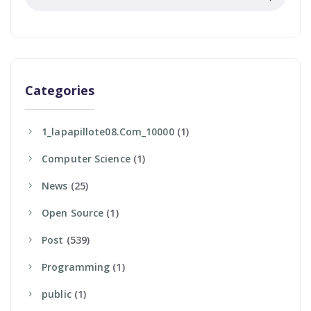
Categories
1_lapapillote08.com_10000
(1)
Computer Science
(1)
News
(25)
Open Source
(1)
Post
(539)
Programming
(1)
Public
(1)