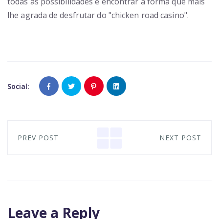
todas as possibilidades e encontrar a forma que mais
lhe agrada de desfrutar do "chicken road casino".
Social:
PREV POST
NEXT POST
Leave a Reply