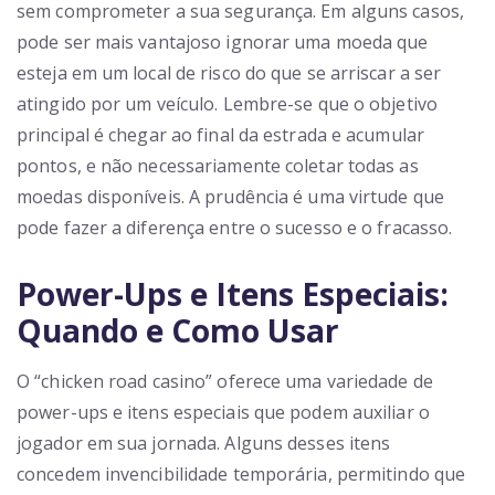
sem comprometer a sua segurança. Em alguns casos,
pode ser mais vantajoso ignorar uma moeda que
esteja em um local de risco do que se arriscar a ser
atingido por um veículo. Lembre-se que o objetivo
principal é chegar ao final da estrada e acumular
pontos, e não necessariamente coletar todas as
moedas disponíveis. A prudência é uma virtude que
pode fazer a diferença entre o sucesso e o fracasso.
Power-Ups e Itens Especiais:
Quando e Como Usar
O “chicken road casino” oferece uma variedade de
power-ups e itens especiais que podem auxiliar o
jogador em sua jornada. Alguns desses itens
concedem invencibilidade temporária, permitindo que