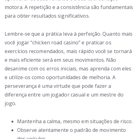
motora. A repetição e a consistência são fundamentais
para obter resultados significativos.
Lembre-se que a prática leva à perfeição. Quanto mais
você jogar “chicken road casino” e praticar os
exercícios recomendados, mais rápido você se tornará
e mais eficiente será em seus movimentos. Não
desanime com os erros iniciais, mas aprenda com eles
e utilize-os como oportunidades de melhoria. A
perseverança é uma virtude que pode fazer a
diferença entre um jogador casual e um mestre do
jogo.
Mantenha a calma, mesmo em situações de risco.
Observe atentamente o padrão de movimento
dos veículos.