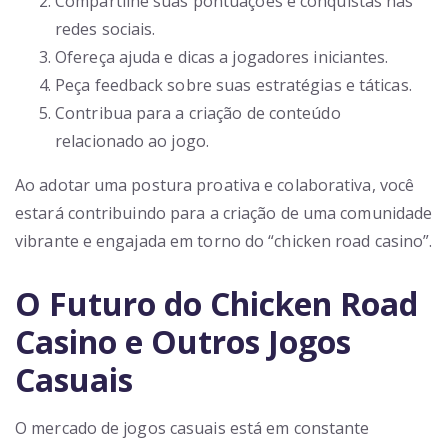
Compartilhe suas pontuações e conquistas nas
redes sociais.
Ofereça ajuda e dicas a jogadores iniciantes.
Peça feedback sobre suas estratégias e táticas.
Contribua para a criação de conteúdo
relacionado ao jogo.
Ao adotar uma postura proativa e colaborativa, você
estará contribuindo para a criação de uma comunidade
vibrante e engajada em torno do “chicken road casino”.
O Futuro do Chicken Road
Casino e Outros Jogos
Casuais
O mercado de jogos casuais está em constante