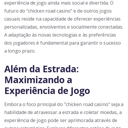
experiência de jogo ainda mais social e divertida. O
futuro do “chicken road casino” e de outros jogos
casuais reside na capacidade de oferecer experiências
personalizadas, envolventes e socialmente conectadas.
A adaptação às novas tecnologias e às preferências
dos jogadores é fundamental para garantir o sucesso
a longo prazo.
Além da Estrada:
Maximizando a
Experiência de Jogo
Embora o foco principal do "chicken road casino" seja a
habilidade de atravessar a estrada e coletar moedas, a
experiência de jogo pode ser aprimorada através de