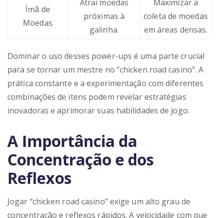
Atrai moedas
Maximizar a
Ímã de
próximas à
coleta de moedas
Moedas
galinha.
em áreas densas.
Dominar o uso desses power-ups é uma parte crucial
para se tornar um mestre no “chicken road casino”. A
prática constante e a experimentação com diferentes
combinações de itens podem revelar estratégias
inovadoras e aprimorar suas habilidades de jogo.
A Importância da
Concentração e dos
Reflexos
Jogar “chicken road casino” exige um alto grau de
concentração e reflexos rápidos. A velocidade com que