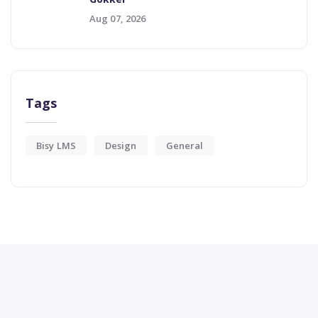
Aug 07, 2026
Tags
Bisy LMS
Design
General