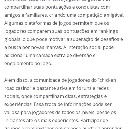
compartilhar suas pontuações e conquistas com
amigos e familiares, criando uma competição amigável.
Algumas plataformas de jogos permitem que os
jogadores comparem suas pontuações em rankings
globais, o que pode motivar a superação de desafios e
a busca por novas marcas. A interação social pode
adicionar uma camada extra de diversão e
engajamento ao jogo.
Além disso, a comunidade de jogadores do “chicken
road casino” é bastante ativa em fóruns e redes
sociais, onde compartilham dicas, estratégias e
experiências. Essa troca de informações pode ser
valiosa para jogadores de todos os níveis, desde os
iniciantes até os mais experientes. Participar de
grupos e comunidades online pode ajudar a aprender