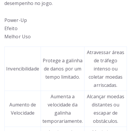
desempenho no jogo.
Power-Up
Efeito
Melhor Uso
Atravessar áreas
Protege a galinha
de tráfego
Invencibilidade
de danos por um
intenso ou
tempo limitado.
coletar moedas
arriscadas.
Aumenta a
Alcançar moedas
Aumento de
velocidade da
distantes ou
Velocidade
galinha
escapar de
temporariamente.
obstáculos.