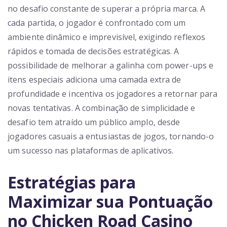
no desafio constante de superar a própria marca. A
cada partida, o jogador é confrontado com um
ambiente dinâmico e imprevisível, exigindo reflexos
rápidos e tomada de decisões estratégicas. A
possibilidade de melhorar a galinha com power-ups e
itens especiais adiciona uma camada extra de
profundidade e incentiva os jogadores a retornar para
novas tentativas. A combinação de simplicidade e
desafio tem atraído um público amplo, desde
jogadores casuais a entusiastas de jogos, tornando-o
um sucesso nas plataformas de aplicativos.
Estratégias para
Maximizar sua Pontuação
no Chicken Road Casino