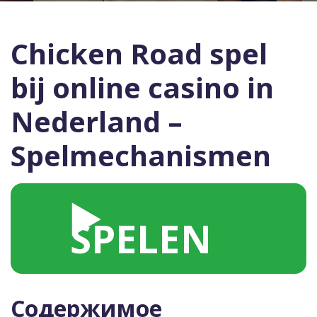
Chicken Road spel
bij online casino in
Nederland –
Spelmechanismen
▶️
SPELEN
Содержимое