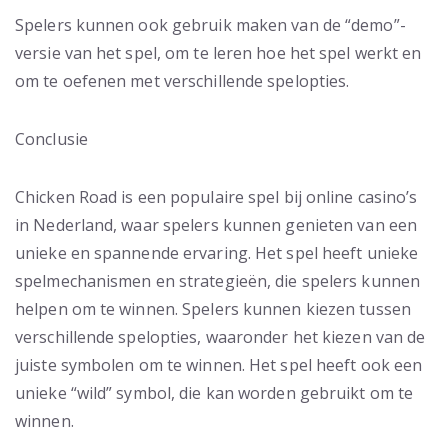
Spelers kunnen ook gebruik maken van de “demo”-
versie van het spel, om te leren hoe het spel werkt en
om te oefenen met verschillende spelopties.
Conclusie
Chicken Road is een populaire spel bij online casino’s
in Nederland, waar spelers kunnen genieten van een
unieke en spannende ervaring. Het spel heeft unieke
spelmechanismen en strategieën, die spelers kunnen
helpen om te winnen. Spelers kunnen kiezen tussen
verschillende spelopties, waaronder het kiezen van de
juiste symbolen om te winnen. Het spel heeft ook een
unieke “wild” symbol, die kan worden gebruikt om te
winnen.