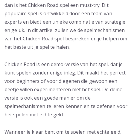
dan is het Chicken Road spel een must-try. Dit
populaire spel is ontwikkeld door een team van
experts en biedt een unieke combinatie van strategie
en geluk. In dit artikel zullen we de spelmechanismen
van het Chicken Road spel bespreken en je helpen om
het beste uit je spel te halen.
Chicken Road is een demo-versie van het spel, dat je
kunt spelen zonder enige inleg. Dit maakt het perfect
voor beginners of voor diegenen die gewoon een
beetje willen experimenteren met het spel. De demo-
versie is ook een goede manier om de
spelmechanismen te leren kennen en te oefenen voor
het spelen met echte geld.
Wanneer je klaar bent om te spelen met echte geld,