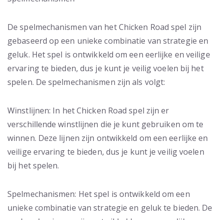
De spelmechanismen van het Chicken Road spel zijn
gebaseerd op een unieke combinatie van strategie en
geluk. Het spel is ontwikkeld om een eerlijke en veilige
ervaring te bieden, dus je kunt je veilig voelen bij het
spelen. De spelmechanismen zijn als volgt:
Winstlijnen: In het Chicken Road spel zijn er
verschillende winstlijnen die je kunt gebruiken om te
winnen. Deze lijnen zijn ontwikkeld om een eerlijke en
veilige ervaring te bieden, dus je kunt je veilig voelen
bij het spelen.
Spelmechanismen: Het spel is ontwikkeld om een
unieke combinatie van strategie en geluk te bieden. De