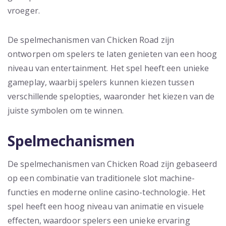
vroeger.
De spelmechanismen van Chicken Road zijn
ontworpen om spelers te laten genieten van een hoog
niveau van entertainment. Het spel heeft een unieke
gameplay, waarbij spelers kunnen kiezen tussen
verschillende spelopties, waaronder het kiezen van de
juiste symbolen om te winnen.
Spelmechanismen
De spelmechanismen van Chicken Road zijn gebaseerd
op een combinatie van traditionele slot machine-
functies en moderne online casino-technologie. Het
spel heeft een hoog niveau van animatie en visuele
effecten, waardoor spelers een unieke ervaring