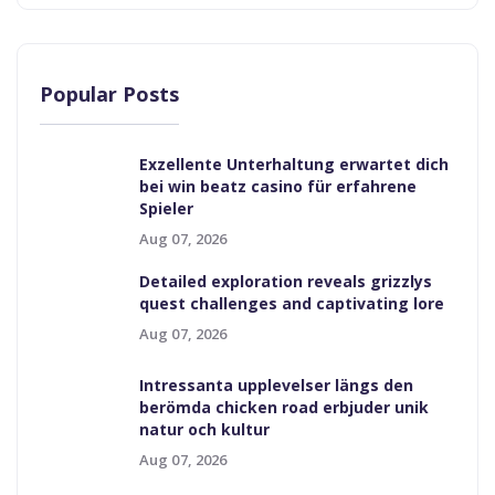
Popular Posts
Exzellente Unterhaltung erwartet dich
bei win beatz casino für erfahrene
Spieler
Aug 07, 2026
Detailed exploration reveals grizzlys
quest challenges and captivating lore
Aug 07, 2026
Intressanta upplevelser längs den
berömda chicken road erbjuder unik
natur och kultur
Aug 07, 2026