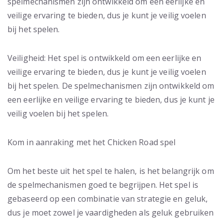
spelmechanismen zijn ontwikkeld om een eerlijke en
veilige ervaring te bieden, dus je kunt je veilig voelen
bij het spelen.
Veiligheid: Het spel is ontwikkeld om een eerlijke en
veilige ervaring te bieden, dus je kunt je veilig voelen
bij het spelen. De spelmechanismen zijn ontwikkeld om
een eerlijke en veilige ervaring te bieden, dus je kunt je
veilig voelen bij het spelen.
Kom in aanraking met het Chicken Road spel
Om het beste uit het spel te halen, is het belangrijk om
de spelmechanismen goed te begrijpen. Het spel is
gebaseerd op een combinatie van strategie en geluk,
dus je moet zowel je vaardigheden als geluk gebruiken