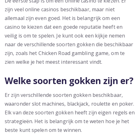
De eerste stap is om een online casino te kiezen. Er
zijn veel online casinos beschikbaar, maar niet
allemaal zijn even goed. Het is belangrijk om een
casino te kiezen dat een goede reputatie heeft en
veilig is om te spelen. Je kunt ook een kijkje nemen
naar de verschillende soorten gokken die beschikbaar
zijn, zoals het Chicken Road gambling game, om te
zien welke je het meest interessant vindt.
Welke soorten gokken zijn er?
Er zijn verschillende soorten gokken beschikbaar,
waaronder slot machines, blackjack, roulette en poker.
Elk van deze soorten gokken heeft zijn eigen regels en
strategieën. Het is belangrijk om te weten hoe je het
beste kunt spelen om te winnen.