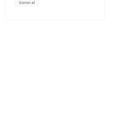
General