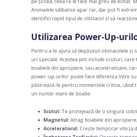
pe șosea, ceea ce le face mai greu de evitat. Mo
Animalele sălbatice apar rar, dar pot fi extrem
identifici rapid tipul de obstacol și să reacțion
Utilizarea Power-Up-uril
Pentru a te ajuta să depășești obstacolele și 
uri speciale. Acestea pot include scuturi, care
boabele din apropiere, sau acceleratoare, care 
power-up-urilor poate face diferența între succ
păstrează-le pentru momentele critice, când tr
un număr mare de boabe.
Scutul:
Te protejează de o singură coliz
Magnetul:
Atrag boabele din apropiere,
Acceleratorul:
Crește temporar viteza de