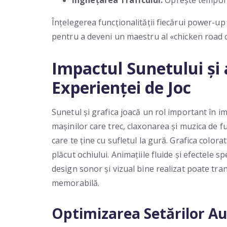
Înghețarea Traficului:
Oprește temporar
Înțelegerea funcționalității fiecărui power-up 
pentru a deveni un maestru al «chicken road 
Impactul Sunetului și 
Experienței de Joc
Sunetul și grafica joacă un rol important în i
mașinilor care trec, claxonarea și muzica de 
care te ține cu sufletul la gură. Grafica colorat
plăcut ochiului. Animațiile fluide și efectele 
design sonor și vizual bine realizat poate tra
memorabilă.
Optimizarea Setărilor Au