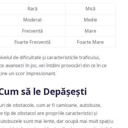
Rară
Mică
Moderat
Medie
Frecventă
Mare
Foarte Frecventă
Foarte Mare
elul de dificultate și caracteristicile traficului,
avansezi în joc, vei întâlni provocări din ce în ce
bține un scor impresionant.
 Cum să le Depășești
ipuri de obstacole, cum ar fi camioane, autobuze,
 tip de obstacol are propriile caracteristici și
autobuzele sunt mai lente, dar ocupă mai mult spațiu