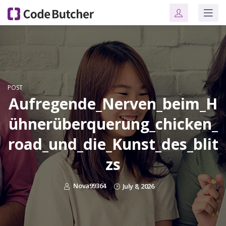
POST
Aufregende_Nerven_beim_H
ühnerüberquerung_chicken_
road_und_die_Kunst_des_blit
zs
Nova99364
July 8, 2026