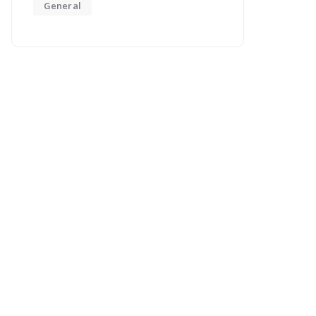
General