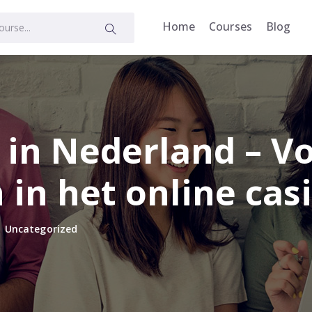
Home
Courses
Blog
in Nederland – V
 in het online cas
Uncategorized