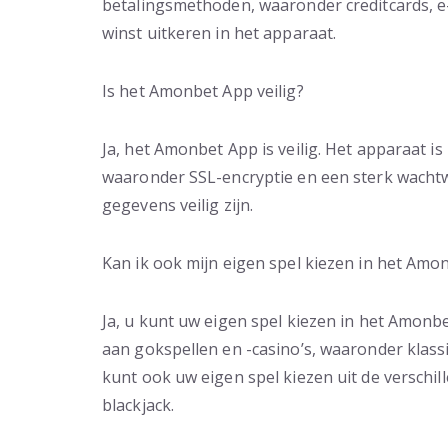
betalingsmethoden, waaronder creditcards, e
winst uitkeren in het apparaat.
Is het Amonbet App veilig?
Ja, het Amonbet App is veilig. Het apparaat is
waaronder SSL-encryptie en een sterk wacht
gegevens veilig zijn.
Kan ik ook mijn eigen spel kiezen in het Amo
Ja, u kunt uw eigen spel kiezen in het Amonb
aan gokspellen en -casino’s, waaronder klassi
kunt ook uw eigen spel kiezen uit de verschil
blackjack.