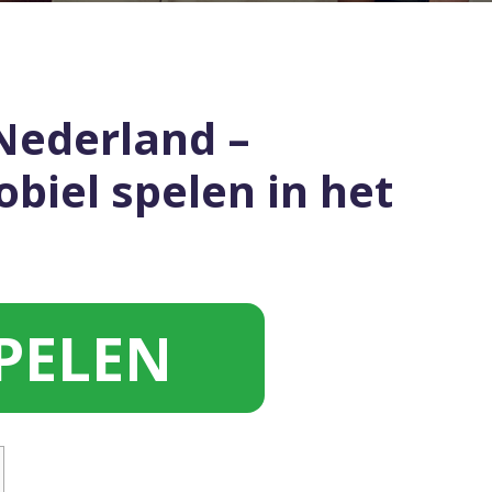
Nederland –
biel spelen in het
SPELEN