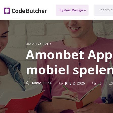
UNCATEGORIZED
Amonbet App 
mobiel spelen
Nova99364
July 2, 2026
0