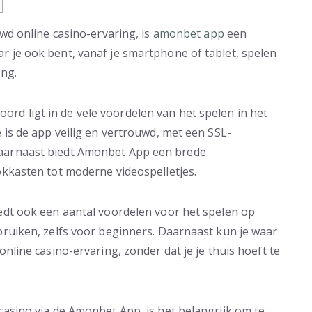
uwd online casino-ervaring, is
amonbet app
een
 je ook bent, vanaf je smartphone of tablet, spelen
ing.
d ligt in de vele voordelen van het spelen in het
 is de app veilig en vertrouwd, met een SSL-
aarnaast biedt Amonbet App een brede
okkasten tot moderne videospelletjes.
edt ook een aantal voordelen voor het spelen op
bruiken, zelfs voor beginners. Daarnaast kun je waar
nline casino-ervaring, zonder dat je je thuis hoeft te
casino via de Amonbet App, is het belangrijk om te