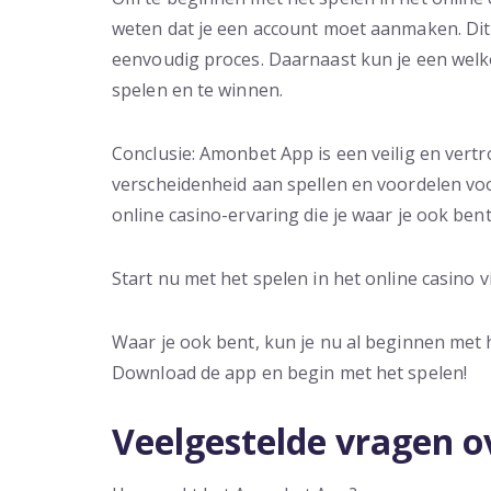
weten dat je een account moet aanmaken. Dit
eenvoudig proces. Daarnaast kun je een wel
spelen en te winnen.
Conclusie: Amonbet App is een veilig en vert
verscheidenheid aan spellen en voordelen voo
online casino-ervaring die je waar je ook ben
Start nu met het spelen in het online casino 
Waar je ook bent, kun je nu al beginnen met 
Download de app en begin met het spelen!
Veelgestelde vragen 