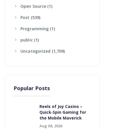
Open Source
(1)
Post
(539)
Programming
(1)
Public
(1)
Uncategorized
(1,709)
Popular Posts
Reels of Joy Casino –
Quick‑Spin Gaming for
the Mobile Maverick
Aug 08, 2026