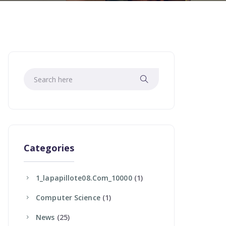
Categories
1_lapapillote08.com_10000
(1)
Computer Science
(1)
News
(25)