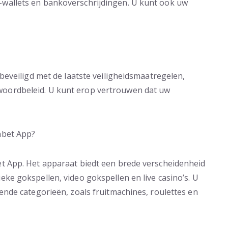
-wallets en bankoverschrijdingen. U kunt ook uw
 beveiligd met de laatste veiligheidsmaatregelen,
woordbeleid. U kunt erop vertrouwen dat uw
nbet App?
et App. Het apparaat biedt een brede verscheidenheid
eke gokspellen, video gokspellen en live casino’s. U
lende categorieën, zoals fruitmachines, roulettes en