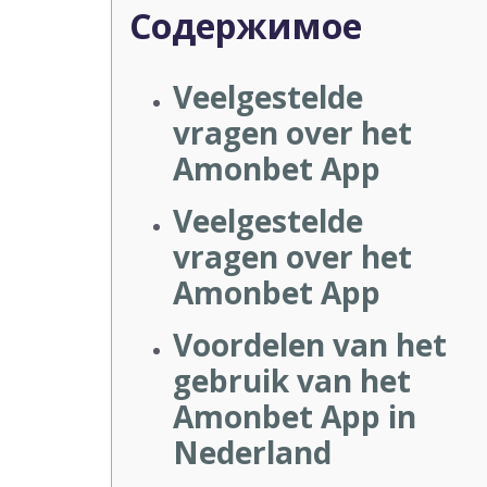
Содержимое
Veelgestelde
vragen over het
Amonbet App
Veelgestelde
vragen over het
Amonbet App
Voordelen van het
gebruik van het
Amonbet App in
Nederland