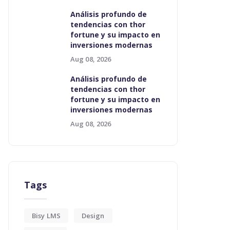
Análisis profundo de
tendencias con thor
fortune y su impacto en
inversiones modernas
Aug 08, 2026
Análisis profundo de
tendencias con thor
fortune y su impacto en
inversiones modernas
Aug 08, 2026
Tags
Bisy LMS
Design