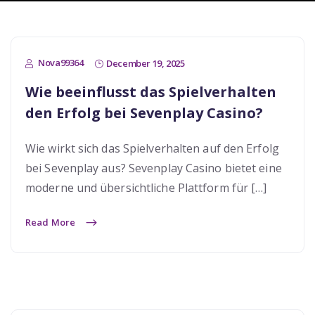
Nova99364
December 19, 2025
Wie beeinflusst das Spielverhalten
den Erfolg bei Sevenplay Casino?
Wie wirkt sich das Spielverhalten auf den Erfolg
bei Sevenplay aus? Sevenplay Casino bietet eine
moderne und übersichtliche Plattform für […]
Read More