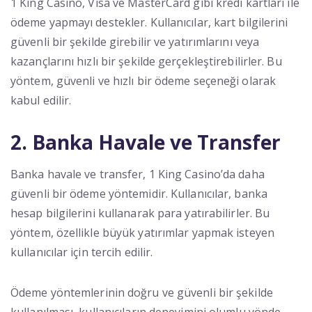
1 King Casino, Visa ve MasterCard gibi kredi kartları ile
ödeme yapmayı destekler. Kullanıcılar, kart bilgilerini
güvenli bir şekilde girebilir ve yatırımlarını veya
kazançlarını hızlı bir şekilde gerçekleştirebilirler. Bu
yöntem, güvenli ve hızlı bir ödeme seçeneği olarak
kabul edilir.
2. Banka Havale ve Transfer
Banka havale ve transfer, 1 King Casino’da daha
güvenli bir ödeme yöntemidir. Kullanıcılar, banka
hesap bilgilerini kullanarak para yatırabilirler. Bu
yöntem, özellikle büyük yatırımlar yapmak isteyen
kullanıcılar için tercih edilir.
Ödeme yöntemlerinin doğru ve güvenli bir şekilde