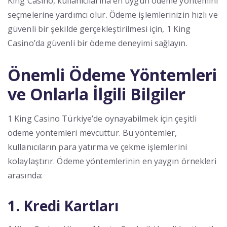
King Casino, kullanıcılarına en uygun ödeme yöntemini
seçmelerine yardımcı olur. Ödeme işlemlerinizin hızlı ve
güvenli bir şekilde gerçekleştirilmesi için, 1 King
Casino’da güvenli bir ödeme deneyimi sağlayın.
Önemli Ödeme Yöntemleri
ve Onlarla İlgili Bilgiler
1 King Casino Türkiye’de oynayabilmek için çeşitli
ödeme yöntemleri mevcuttur. Bu yöntemler,
kullanıcıların para yatırma ve çekme işlemlerini
kolaylaştırır. Ödeme yöntemlerinin en yaygın örnekleri
arasında:
1. Kredi Kartları