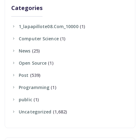
Categories
1_lapapillote08.com_10000
(1)
Computer Science
(1)
News
(25)
Open Source
(1)
Post
(539)
Programming
(1)
Public
(1)
Uncategorized
(1,682)