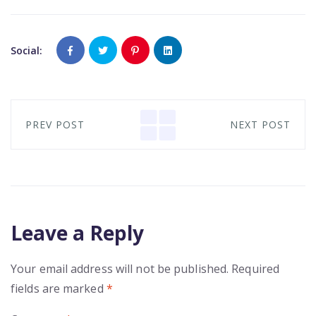
Social:
PREV POST
NEXT POST
Leave a Reply
Your email address will not be published.
Required
fields are marked
*