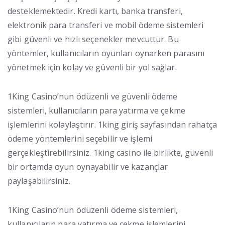
desteklemektedir. Kredi kartı, banka transferi,
elektronik para transferi ve mobil ödeme sistemleri
gibi güvenli ve hızlı seçenekler mevcuttur. Bu
yöntemler, kullanıcıların oyunları oynarken parasını
yönetmek için kolay ve güvenli bir yol sağlar.
1King Casino’nun ödüzenli ve güvenli ödeme
sistemleri, kullanıcıların para yatırma ve çekme
işlemlerini kolaylaştırır. 1king giriş sayfasından rahatça
ödeme yöntemlerini seçebilir ve işlemi
gerçekleştirebilirsiniz. 1king casino ile birlikte, güvenli
bir ortamda oyun oynayabilir ve kazançlar
paylaşabilirsiniz.
1King Casino’nun ödüzenli ödeme sistemleri,
kullanıcıların para yatırma ve çekme işlemlerini