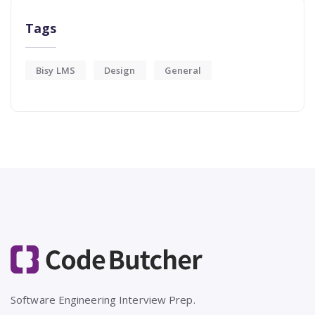
Tags
Bisy LMS
Design
General
Software Engineering Interview Prep.