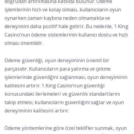
doğrudan artırılmasına katkıda bulunur. Ödeme
işlemlerinin hızlı ve kolay olması, kullanıcıların oyun
oynarken zaman kaybına neden olmamakta ve
deneyimini daha pozitif hale getirir. Bu nedenle, 1 King
Casino’nun ödeme sistemlerinin kullanıcı dostu ve hızlı
olması önemlidir.
Ödeme güvenliği, oyun deneyiminin önemli bir
parçasıdır. Kullanıcıların para yatırma ve çekme
işlemlerinde güvenliğini sağlanması, oyun deneyiminin
kalitesini artırır. 1 King Casino’nun güvenliği
konusundaki ilerlemeleri ve güvenlik standartlarını
takip etmesi, kullanıcıların güvenliğini sağlar ve oyun
deneyiminin kalitesini artırır.
Ödeme yöntemlerine göre özel teklifler sunmak, oyun