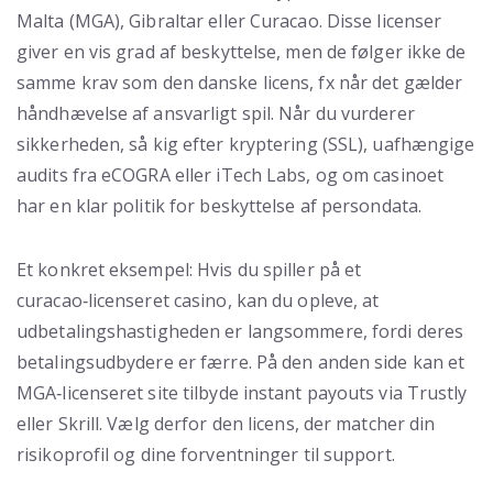
Malta (MGA), Gibraltar eller Curacao. Disse licenser
giver en vis grad af beskyttelse, men de følger ikke de
samme krav som den danske licens, fx når det gælder
håndhævelse af ansvarligt spil. Når du vurderer
sikkerheden, så kig efter kryptering (SSL), uafhængige
audits fra eCOGRA eller iTech Labs, og om casinoet
har en klar politik for beskyttelse af persondata.
Et konkret eksempel: Hvis du spiller på et
curacao‑licenseret casino, kan du opleve, at
udbetalingshastigheden er langsommere, fordi deres
betalingsudbydere er færre. På den anden side kan et
MGA‑licenseret site tilbyde instant payouts via Trustly
eller Skrill. Vælg derfor den licens, der matcher din
risikoprofil og dine forventninger til support.