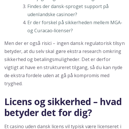
Findes der dansk‑sproget support på
udenlandske casinoer?
Er der forskel på sikkerheden mellem MGA‑
og Curacao‑licenser?
Men der er også risici – ingen dansk regulatorisk tilsyn
betyder, at du selv skal gøre ekstra research omkring
sikkerhed og betalingsmuligheder. Det er derfor
vigtigt at have en struktureret tilgang, så du kan nyde
de ekstra fordele uden at gå på kompromis med
tryghed.
Licens og sikkerhed – hvad
betyder det for dig?
Et casino uden dansk licens vil typisk være licenseret i