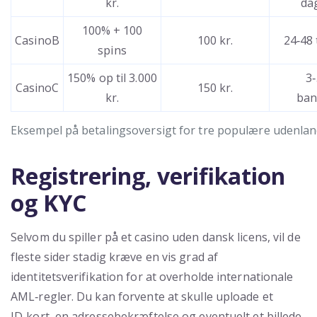
kr.
da
100% + 100
CasinoB
100 kr.
24‑48 
spins
150% op til 3.000
3‑
CasinoC
150 kr.
kr.
ban
Eksempel på betalingsoversigt for tre populære udenlan
Registrering, verifikation
og KYC
Selvom du spiller på et casino uden dansk licens, vil de
fleste sider stadig kræve en vis grad af
identitetsverifikation for at overholde internationale
AML‑regler. Du kan forvente at skulle uploade et
ID‑kort, en adressebekræftelse og eventuelt et billede