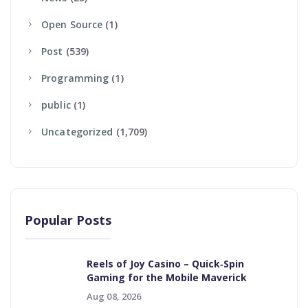
Open Source
(1)
Post
(539)
Programming
(1)
Public
(1)
Uncategorized
(1,709)
Popular Posts
Reels of Joy Casino – Quick‑Spin
Gaming for the Mobile Maverick
Aug 08, 2026