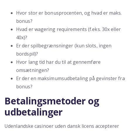
Hvor stor er bonusprocenten, og hvad er maks.
bonus?
Hvad er wagering requirements (f.eks. 30x eller
40x)?
Er der spilbegrænsninger (kun slots, ingen
bordspil)?
Hvor lang tid har du til at gennemføre
omsætningen?
Er der en maksimumsudbetaling på gevinster fra
bonus?
Betalingsmetoder og
udbetalinger
Udenlandske casinoer uden dansk licens accepterer