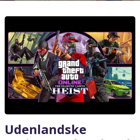
Udenlandske