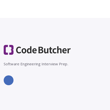
Software Engineering Interview Prep.