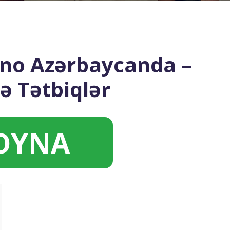
ino Azərbaycanda –
ə Tətbiqlər
 OYNA