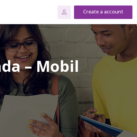
Create a account
da – Mobil