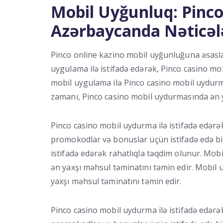
Mobil Uyğunluq: Pinco
Azərbaycanda Nəticələ
Pinco online kazino mobil uyğunluğuna əsaslan
uygulama ilə istifadə edərək, Pinco casino mob
mobil uygulama ilə Pinco casino mobil uydurm
zamanı, Pinco casino mobil uydurmasında ən y
Pinco casino mobil uydurma ilə istifadə edərək
promokodlar və bonuslar üçün istifadə edə bi
istifadə edərək rahatlıqla təqdim olunur. Mo
ən yaxşı məhsul təminatını təmin edir. Mobi
yaxşı məhsul təminatını təmin edir.
Pinco casino mobil uydurma ilə istifadə edərək