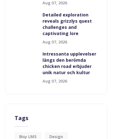
Aug 07, 2026
Detailed exploration
reveals grizzlys quest
challenges and
captivating lore
Aug 07, 2026
Intressanta upplevelser
längs den berömda
chicken road erbjuder
unik natur och kultur
Aug 07, 2026
Tags
Bisy LMS
Design