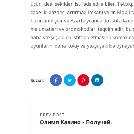
üçün ideal şəkildən istifadə edilə bilər. Tətbi
code ilə qazancı artırmaq imkanı verir. Mobil 
hazırlanmışdır və Azərbaycanda da istifadə ed
məlumatları və promokodları təqdim edir, bu 
daha yaxşı şəkildə istifadə etməsinə kömək ed
oyunlarını daha kolay və yaxşı şəkildə oynayac
Social:
PREV POST
Олимп Казино - Получай.