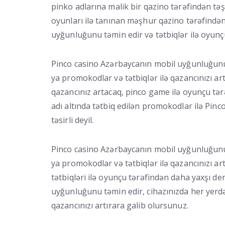
pinko adlarına malik bir qazino tərəfindən təş
oyunları ilə tanınan məşhur qazino tərəfindən
uyğunluğunu təmin edir və tətbiqlər ilə oyunçu
Pinco casino Azərbaycanın mobil uyğunluğunu
ya promokodlar və tətbiqlər ilə qazancınızı ar
qazancınız artacaq, pinco game ilə oyunçu tərə
adı altında tətbiq edilən promokodlar ilə Pin
təsirli deyil.
Pinco casino Azərbaycanın mobil uyğunluğunu
ya promokodlar və tətbiqlər ilə qazancınızı ar
tətbiqləri ilə oyunçu tərəfindən daha yaxşı de
uyğunluğunu təmin edir, cihazınızda her yerd
qazancınızı artırara galib olursunuz.