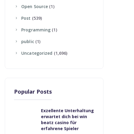
Open Source
(1)
Post
(539)
Programming
(1)
Public
(1)
Uncategorized
(1,696)
Popular Posts
Exzellente Unterhaltung
erwartet dich bei win
beatz casino für
erfahrene Spieler