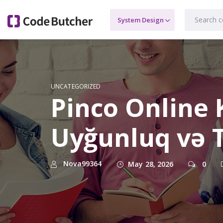
UNCATEGORIZED
Pinco Online 
Uyğunluq və T
Nova99364
May 28, 2026
0