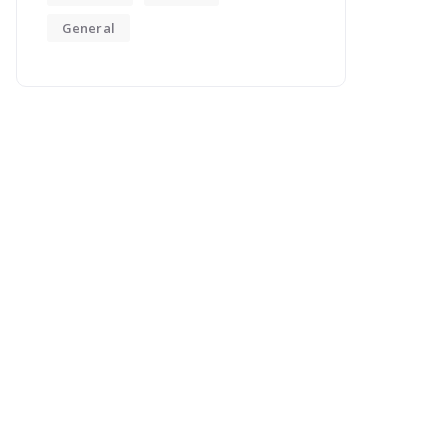
General