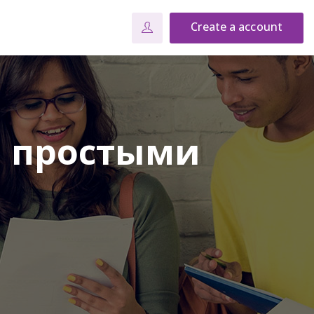
Create a account
в простыми