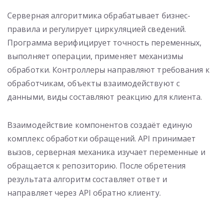
Серверная алгоритмика обрабатывает бизнес-
правила и регулирует циркуляцией сведений.
Программа верифицирует точность переменных,
выполняет операции, применяет механизмы
обработки. Контроллеры направляют требования к
обработчикам, объекты взаимодействуют с
данными, виды составляют реакцию для клиента.
Взаимодействие компонентов создаёт единую
комплекс обработки обращений. API принимает
вызов, серверная механика изучает переменные и
обращается к репозиторию. После обретения
результата алгоритм составляет ответ и
направляет через API обратно клиенту.