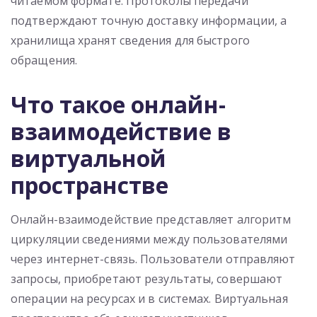
читаемом формате. Протоколы передачи
подтверждают точную доставку информации, а
хранилища хранят сведения для быстрого
обращения.
Что такое онлайн-
взаимодействие в
виртуальной
пространстве
Онлайн-взаимодействие представляет алгоритм
циркуляции сведениями между пользователями
через интернет-связь. Пользователи отправляют
запросы, приобретают результаты, совершают
операции на ресурсах и в системах. Виртуальная