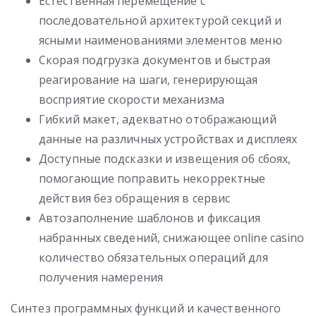
Естественная перемещение с
последовательной архитектурой секций и
ясными наименованиями элементов меню
Скорая подгрузка документов и быстрая
реагирование на шаги, генерирующая
восприятие скорости механизма
Гибкий макет, адекватно отображающий
данные на различных устройствах и дисплеях
Доступные подсказки и извещения об сбоях,
помогающие поправить некорректные
действия без обращения в сервис
Автозаполнение шаблонов и фиксация
набранных сведений, снижающее online casino
количество обязательных операций для
получения намерения
Синтез программных функций и качественного