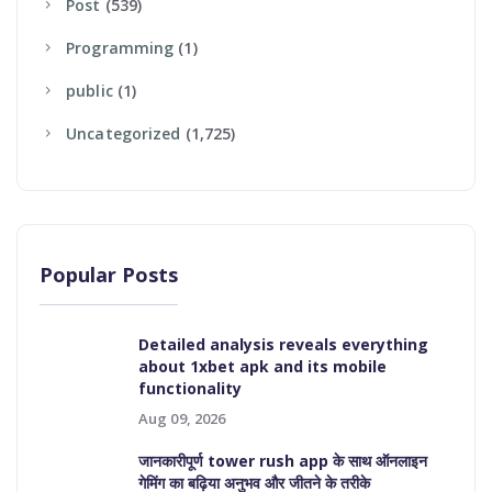
Post
(539)
Programming
(1)
Public
(1)
Uncategorized
(1,725)
Popular Posts
Detailed analysis reveals everything
about 1xbet apk and its mobile
functionality
Aug 09, 2026
जानकारीपूर्ण tower rush app के साथ ऑनलाइन
गेमिंग का बढ़िया अनुभव और जीतने के तरीके