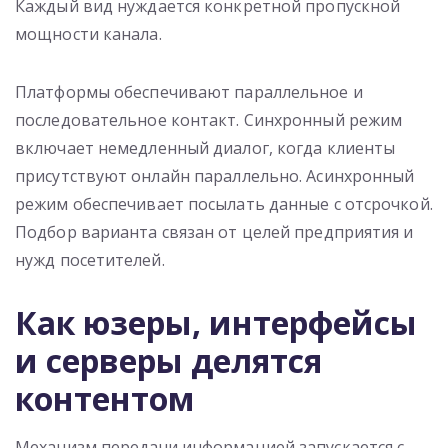
Каждый вид нуждается конкретной пропускной
мощности канала.
Платформы обеспечивают параллельное и
последовательное контакт. Синхронный режим
включает немедленный диалог, когда клиенты
присутствуют онлайн параллельно. Асинхронный
режим обеспечивает посылать данные с отсрочкой.
Подбор варианта связан от целей предприятия и
нужд посетителей.
Как юзеры, интерфейсы
и серверы делятся
контентом
Механизм передачи информацией запускается с