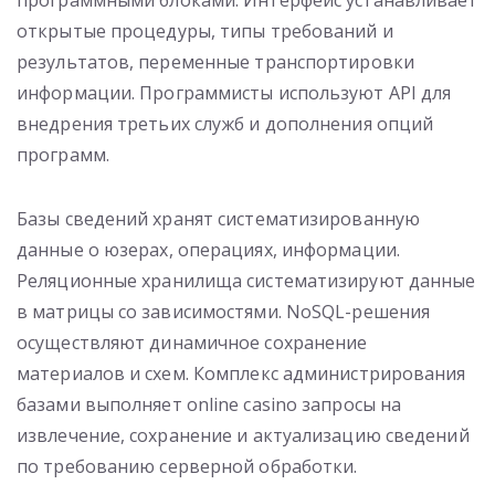
программными блоками. Интерфейс устанавливает
открытые процедуры, типы требований и
результатов, переменные транспортировки
информации. Программисты используют API для
внедрения третьих служб и дополнения опций
программ.
Базы сведений хранят систематизированную
данные о юзерах, операциях, информации.
Реляционные хранилища систематизируют данные
в матрицы со зависимостями. NoSQL-решения
осуществляют динамичное сохранение
материалов и схем. Комплекс администрирования
базами выполняет online casino запросы на
извлечение, сохранение и актуализацию сведений
по требованию серверной обработки.