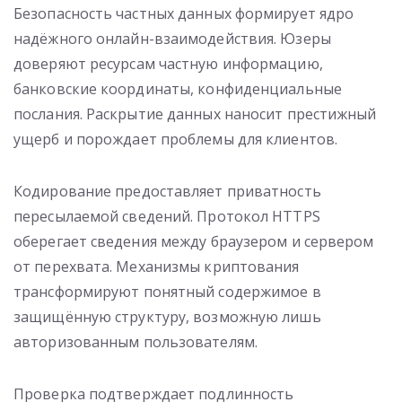
Безопасность частных данных формирует ядро
надёжного онлайн-взаимодействия. Юзеры
доверяют ресурсам частную информацию,
банковские координаты, конфиденциальные
послания. Раскрытие данных наносит престижный
ущерб и порождает проблемы для клиентов.
Кодирование предоставляет приватность
пересылаемой сведений. Протокол HTTPS
оберегает сведения между браузером и сервером
от перехвата. Механизмы криптования
трансформируют понятный содержимое в
защищённую структуру, возможную лишь
авторизованным пользователям.
Проверка подтверждает подлинность