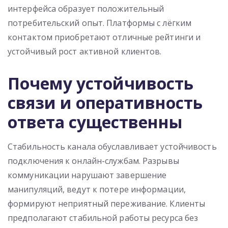
интерфейса образует положительный
потребительский опыт. Платформы с лёгким
контактом приобретают отличные рейтинги и
устойчивый рост активной клиентов.
Почему устойчивость
связи и оперативность
ответа существенны
Стабильность канала обуславливает устойчивость
подключения к онлайн-службам. Разрывы
коммуникации нарушают завершение
манипуляций, ведут к потере информации,
формируют неприятный переживание. Клиенты
предполагают стабильной работы ресурса без