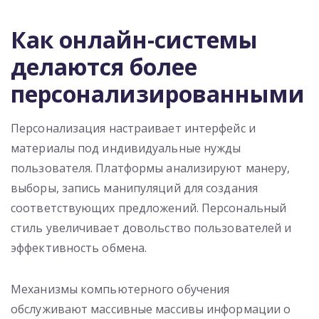
Как онлайн-системы
делаются более
персонализированными
Персонализация настраивает интерфейс и
материалы под индивидуальные нужды
пользователя. Платформы анализируют манеру,
выборы, запись манипуляций для создания
соответствующих предложений. Персональный
стиль увеличивает довольство пользователей и
эффективность обмена.
Механизмы компьютерного обучения
обслуживают массивные массивы информации о