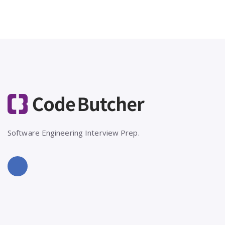
Software Engineering Interview Prep.