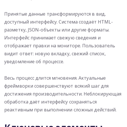
Принятые данные трансформируются в вид,
доступный интерфейсу. Система создаёт HTML-
разметку, JSON-объекты или другие форматы.
Интерфейс принимает свежую сведения и
отображает правки на мониторе. Пользователь
видит ответ: новую вкладку, свежий список,
уведомление об процессе.
Весь процесс длится мгновения. Актуальные
фреймворки совершенствуют всякий шаг для
достижения производительности. Неблокирующая
обработка даёт интерфейсу сохраняться
реактивным при выполнении сложных действий.