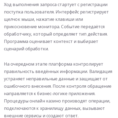
Ход выполнения запроса стартует с регистрации
поступка пользователя. Интерфейс регистрирует
щелчок мыши, нажатие клавиши или
прикосновение монитора. Событие передаётся
обработчику, который определяет тип действия.
Программа оценивает контекст и выбирает
сценарий обработки.
На очередном этапе платформа контролирует
правильность введённых информации. Валидация
устраняет неправильные данные и защищает от
ошибочного внесения. После контроля обращение
направляется к бизнес-логике приложения.
Процедуры онлайн казино производят операции,
подключаются к хранилищу данных, вызывают
внешние сервисы и создают ответ.