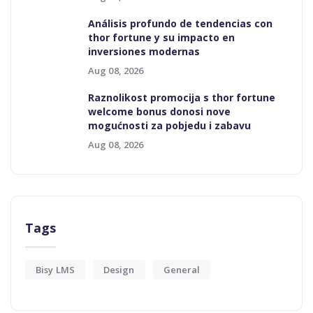
Análisis profundo de tendencias con
thor fortune y su impacto en
inversiones modernas
Aug 08, 2026
Raznolikost promocija s thor fortune
welcome bonus donosi nove
mogućnosti za pobjedu i zabavu
Aug 08, 2026
Tags
Bisy LMS
Design
General