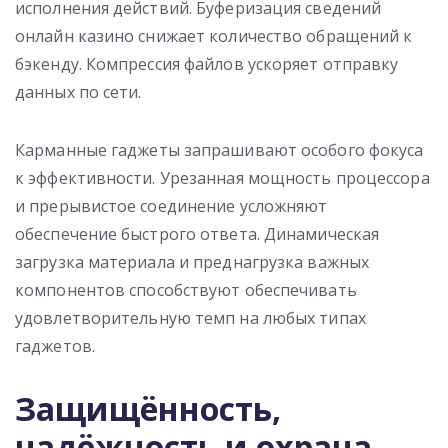
исполнения действий. Буферизация сведений
онлайн казино снижает количество обращений к
бэкенду. Компрессия файлов ускоряет отправку
данных по сети.
Карманные гаджеты запрашивают особого фокуса
к эффективности. Урезанная мощность процессора
и прерывистое соединение усложняют
обеспечение быстрого ответа. Динамическая
загрузка материала и преднагрузка важных
компонентов способствуют обеспечивать
удовлетворительную темп на любых типах
гаджетов.
Защищённость,
надёжность и охрана