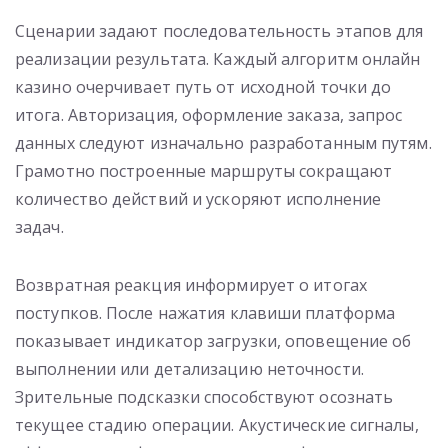
Сценарии задают последовательность этапов для
реализации результата. Каждый алгоритм онлайн
казино очерчивает путь от исходной точки до
итога. Авторизация, оформление заказа, запрос
данных следуют изначально разработанным путям.
Грамотно построенные маршруты сокращают
количество действий и ускоряют исполнение
задач.
Возвратная реакция информирует о итогах
поступков. После нажатия клавиши платформа
показывает индикатор загрузки, оповещение об
выполнении или детализацию неточности.
Зрительные подсказки способствуют осознать
текущее стадию операции. Акустические сигналы,