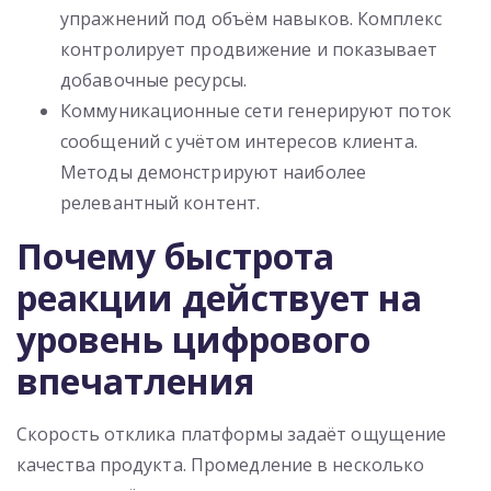
упражнений под объём навыков. Комплекс
контролирует продвижение и показывает
добавочные ресурсы.
Коммуникационные сети генерируют поток
сообщений с учётом интересов клиента.
Методы демонстрируют наиболее
релевантный контент.
Почему быстрота
реакции действует на
уровень цифрового
впечатления
Скорость отклика платформы задаёт ощущение
качества продукта. Промедление в несколько