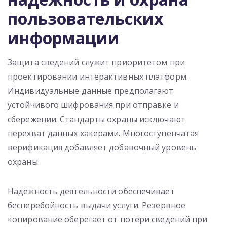
пользовательских
информации
Защита сведений служит приоритетом при
проектировании интерактивных платформ.
Индивидуальные данные предполагают
устойчивого шифрования при отправке и
сбережении. Стандарты охраны исключают
перехват данных хакерами. Многоступенчатая
верификация добавляет добавочный уровень
охраны.
Надёжность деятельности обеспечивает
бесперебойность выдачи услуги. Резервное
копирование оберегает от потери сведений при