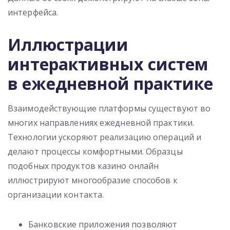
интерфейса.
Иллюстрации
интерактивных систем
в ежедневной практике
Взаимодействующие платформы существуют во
многих направлениях ежедневной практики.
Технологии ускоряют реализацию операций и
делают процессы комфортными. Образцы
подобных продуктов казино онлайн
иллюстрируют многообразие способов к
организации контакта.
Банковские приложения позволяют