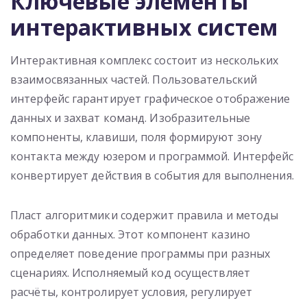
Ключевые элементы
интерактивных систем
Интерактивная комплекс состоит из нескольких
взаимосвязанных частей. Пользовательский
интерфейс гарантирует графическое отображение
данных и захват команд. Изобразительные
компоненты, клавиши, поля формируют зону
контакта между юзером и программой. Интерфейс
конвертирует действия в события для выполнения.
Пласт алгоритмики содержит правила и методы
обработки данных. Этот компонент казино
определяет поведение программы при разных
сценариях. Исполняемый код осуществляет
расчёты, контролирует условия, регулирует