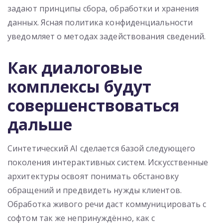
задают принципы сбора, обработки и хранения
данных. Ясная политика конфиденциальности
уведомляет о методах задействования сведений.
Как диалоговые
комплексы будут
совершенствоваться
дальше
Синтетический AI сделается базой следующего
поколения интерактивных систем. Искусственные
архитектуры освоят понимать обстановку
обращений и предвидеть нужды клиентов.
Обработка живого речи даст коммуницировать с
софтом так же непринуждённо, как с