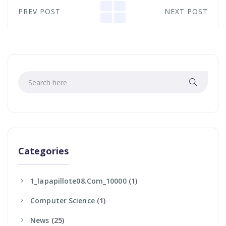
PREV POST
NEXT POST
Categories
1_lapapillote08.com_10000
(1)
Computer Science
(1)
News
(25)