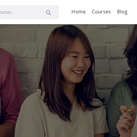
Home
Courses
Blog